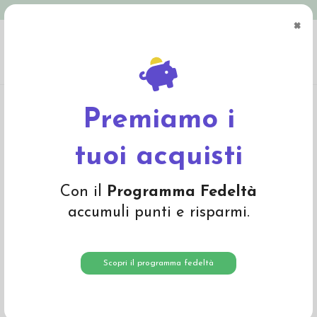
Spedizione in Italia gratuita oltre € 79
×
0
Home
Materiali
Lana cardata e lana da imbottitura
Lana da imbottitura e
feltro di lana
Panno in feltro di lana- arancio 505
Premiamo i
tuoi acquisti
Con il
Programma Fedeltà
accumuli punti e risparmi.
Scopri il programma fedeltà