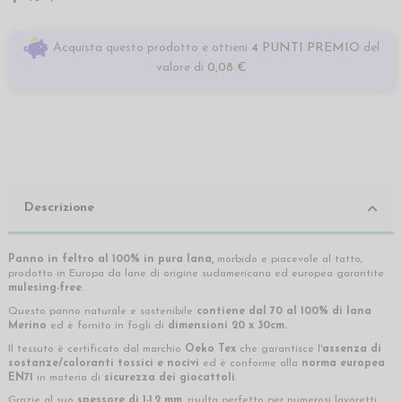
Acquista questo prodotto e ottieni
4 PUNTI PREMIO
del
valore di
0,08 €
Descrizione
Panno in feltro al 100% in pura lana,
morbido e piacevole al tatto,
prodotto in Europa da lane di origine sudamericana ed europea garantite
mulesing-free
.
Questo panno naturale e sostenibile
contiene dal 70 al 100% di lana
Merino
ed è fornito in fogli di
dimensioni 20 x 30cm.
Il tessuto è certificato dal marchio
Oeko Tex
che garantisce l'
assenza di
sostanze/coloranti tossici e nocivi
ed è conforme alla
norma europea
EN71
in materia di
sicurezza dei giocattoli
.
Grazie al suo
spessore di 1-1,2 mm,
risulta perfetto per numerosi lavoretti