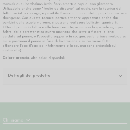
manuali quali bamboline, bimbi fiore, orsetti e capi di abbigliamento.
Utilizzabile anche come "foglio da disegno" sul quale, con la tecnica del
feltro asciutto con ago, è possibile fissare la lana cardata, proprio come se si
dipingesse. Con questa tecnica, particolarmente apprezzata anche dai
bambini della scuola materna, si possono realizzare bellissimi quadretti.
Oltre al panno in feltro e alla lana cardata, occorrono lo speciale ago per
feltro, dalla caratteristica punta uncinata che serve a fissare la lana
cardata sul panno, e l'apposito supporto in spugna, ossia la base morbida su
cui si posiziona il panno in fase di lavorazione e su cui viene fatto
affondare l'ago (l'ago da infeltrimento e la spugna sono ordinabili sul
nostro sito).
Colore arancio
, altri colori disponibili.
Dettagli del prodotto
Chi siamo