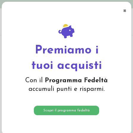
Spedizione in Italia gratuita oltre € 79
×
0
Home
Mamma e Bambino
Premiamo i
Mamma e Bambino
tuoi acquisti
Alfabetico A-Z
48
Con il
Programma Fedeltà
accumuli punti e risparmi.
Scopri il programma fedeltà