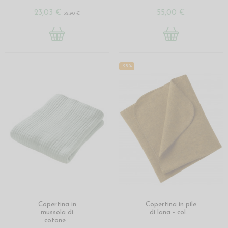
23,03 €
55,00 €
32,90 €
-25%
Copertina in
Copertina in pile
mussola di
di lana - col....
cotone...