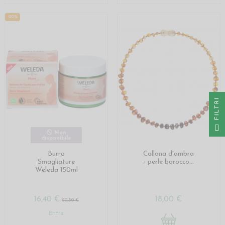
-20%
I
F
I
L
T
R
Non
disponibile
Burro
Collana d'ambra
Smagliature
- perle barocco...
Weleda 150ml
16,40 €
18,00 €
20,50 €
Entra