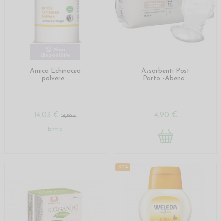
Non
disponibile
Arnica Echinacea
Assorbenti Post
polvere...
Parto -Abena...
14,03 €
4,90 €
16,50 €
Entra
-20%