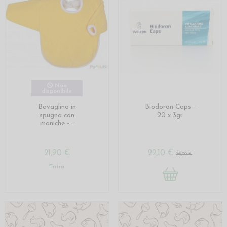
Non
disponibile
Bavaglino in
Biodoron Caps -
spugna con
20 x 3gr
maniche -...
21,90 €
22,10 €
26,00 €
Entra