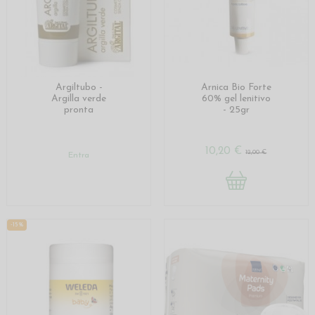
Argiltubo -
Arnica Bio Forte
Argilla verde
60% gel lenitivo
pronta
- 25gr
10,20 €
12,00 €
Entra
-15%