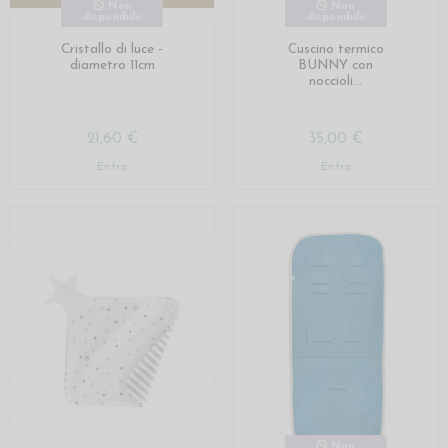
Non
Non
disponibile
disponibile
Cristallo di luce -
Cuscino termico
diametro 11cm
BUNNY con
noccioli...
21,60 €
35,00 €
Entra
Entra
Non