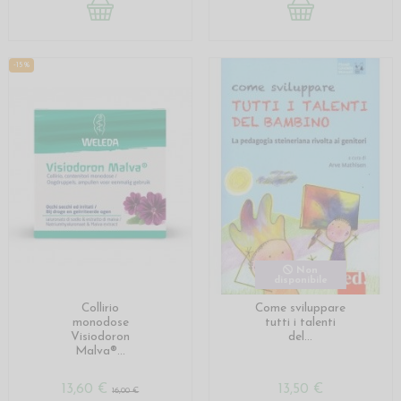
-15%
Non
disponibile
Collirio
Come sviluppare
monodose
tutti i talenti
Visiodoron
del...
Malva®...
13,60 €
13,50 €
16,00 €