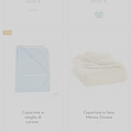
76,00 €
59,00 €
Entra
-30%
Copertina in
Copertina in lana
ciniglia di
Merino Disana
cotone...
-...