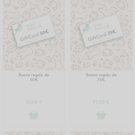
Buono regalo da
Buono regalo da
50€
75€
50,00 €
75,00 €