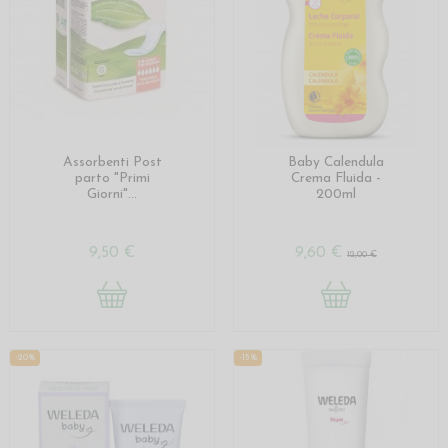
Assorbenti Post
Baby Calendula
parto "Primi
Crema Fluida -
Giorni"...
200ml
9,50 €
9,60 €
12,00 €
-20%
-15%