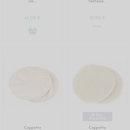
col....
fantasia...
67,00 €
27,90 €
Entra
Non
disponibile
Coppette
Coppette