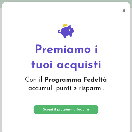
Spedizione in Italia gratuita oltre € 79
×
0
Home
Mamma e Bambino
Articoli per il lettino
Lenzuola, coperte, trapunte,
paracolpi
Copertina a nido d'ape in lana Merino - col. ecrù
Premiamo i
tuoi acquisti
Con il
Programma Fedeltà
accumuli punti e risparmi.
Scopri il programma fedeltà