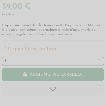
59,00 €
iva inclusa
Copertina neonato
di
Disana
in 100% pura lana Merino
biologica, bellissima lavorazione a nido d'ape, morbida
e termoregolante, colore bianco naturale
Disponibilità limitata
AGGIUNGI AL CARRELLO