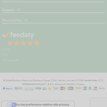
Seguici
Newsletter
5,0
/5
739
Recensioni
© 2026 Bimbo e Natura di Barbara Pappi | Tutti i diritti riservati | P. IVA 04646970964 | C.F.
PPPBBR69H50F205F | R.E.A. Milano N. 1763707 |
Credits
Le tue preferenze relative alla privacy