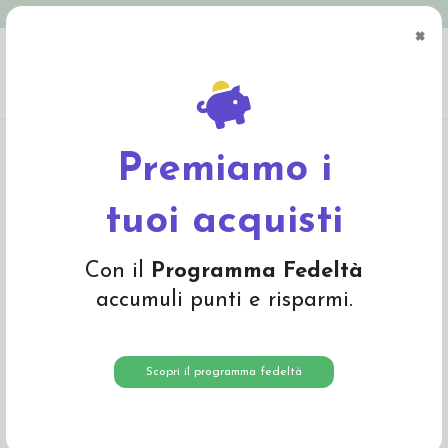
Spedizione in Italia gratuita oltre € 79
×
0
Home
Mamma e Bambino
Gravidanza, allattamento
Coppette assorbilatte
lavabili in lana/seta - misura 0
Premiamo i
tuoi acquisti
Con il
Programma Fedeltà
accumuli punti e risparmi.
Scopri il programma fedeltà