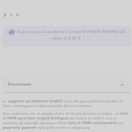
Acquista questo prodotto e ottieni
19 PUNTI PREMIO
del
valore di
0,38 €
Descrizione
Le
coppette assorbilatte lavabili
sono utili per assorbire le perdite di
latte e proteggere la delicata pelle del seno materno.
Sono realizzate con un doppio strato di tessuto lavorato a maglia : un
lato
in 100% pura lana vergine biologica
per tenere al caldo il seno e
prevenire gli ingorghi mammari e l'altro
lato in 100% seta burretta
con
proprietà guarenti
sulla pelle irritata o infiammata.