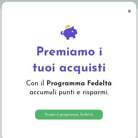
Spedizione in Italia gratuita oltre € 79
×
0
Home
Mamma e Bambino
Gravidanza, allattamento
Coppette assorbilatte in
spugna di cotone biologico - set da 3 paia
Premiamo i
tuoi acquisti
Con il
Programma Fedeltà
accumuli punti e risparmi.
Scopri il programma fedeltà