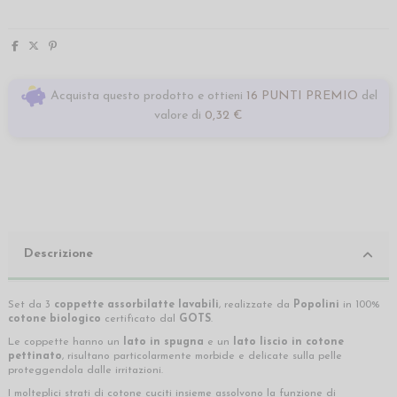
Acquista questo prodotto e ottieni
16 PUNTI PREMIO
del
valore di
0,32 €
Descrizione
Set da 3
coppette assorbilatte lavabili
, realizzate da
Popolini
in 100%
cotone biologico
certificato dal
GOTS
.
Le coppette hanno un
lato in spugna
e un
lato liscio in cotone
pettinato
, risultano particolarmente morbide e delicate sulla pelle
proteggendola dalle irritazioni.
I molteplici strati di cotone cuciti insieme assolvono la funzione di