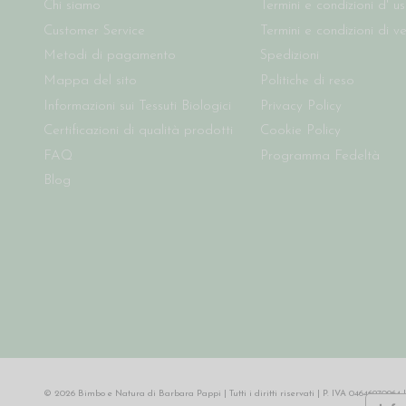
Chi siamo
Termini e condizioni d' u
Customer Service
Termini e condizioni di v
Metodi di pagamento
Spedizioni
Mappa del sito
Politiche di reso
Informazioni sui Tessuti Biologici
Privacy Policy
Certificazioni di qualità prodotti
Cookie Policy
FAQ
Programma Fedeltà
Blog
© 2026 Bimbo e Natura di Barbara Pappi | Tutti i diritti riservati | P. IVA 046469709