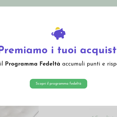
nolini Eco
Mamma e Bebè
Bio Cosmesi
Gi
Offerte
Brand
e lettino
Futon semplice culla (Cotone bio/Canapa)
Premiamo i tuoi acquist
Futon s
il
Programma Fedeltà
accumuli punti e risp
bio/Ca
154,00
Scopri il programma fedeltà
Futon per cull
50x90cm
, anc