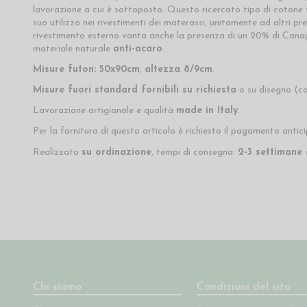
lavorazione a cui è sottoposto. Questo ricercato tipo di cotone vi
suo utilizzo nei rivestimenti dei materassi, unitamente ad altri p
rivestimento esterno vanta anche la presenza di un 20% di Cana
materiale naturale
anti-acaro
.
Misure futon: 50x90cm
,
altezza 8/9cm
.
Misure fuori standard fornibili su richiesta
o su disegno (co
Lavorazione artigianale e qualità
made in Italy
.
Per la fornitura di questo articolo è richiesto il pagamento antic
Realizzato
su ordinazione
, tempi di consegna:
2-3 settimane 
Chi siamo
Condizioni del sito