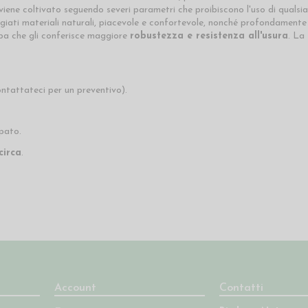
ene coltivato seguendo severi parametri che proibiscono l'uso di qualsiasi 
regiati materiali naturali, piacevole e confortevole, nonché profondamente 
pa che gli conferisce maggiore
robustezza e resistenza all'usura
. La
ntattateci per un preventivo).
ipato.
circa
.
Account
Contatti