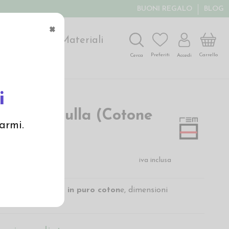
BUONI REGALO
BLOG
×
ochi
Arte
Materiali
Carrello
Preferiti
Accedi
Cerca
i
emplice culla (Cotone
armi.
napa)
 €
iva inclusa
a con
imbottitura in puro coton
e, dimensioni
he su misura