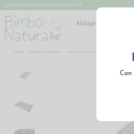
Spedizione in Italia gratuita oltre € 79
Abbigliamento
Pan
Home
Mamma e Bambino
Articoli per il lettino
Futon per culla 
Con 