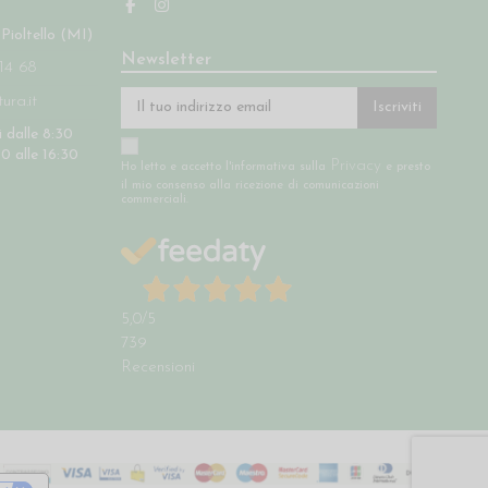
 Pioltello (MI)
Newsletter
14 68
ra.it
Iscriviti
 dalle 8:30
30 alle 16:30
Privacy
Ho letto e accetto l'informativa sulla
e presto
il mio consenso alla ricezione di comunicazioni
commerciali.
5,0
/5
739
Recensioni