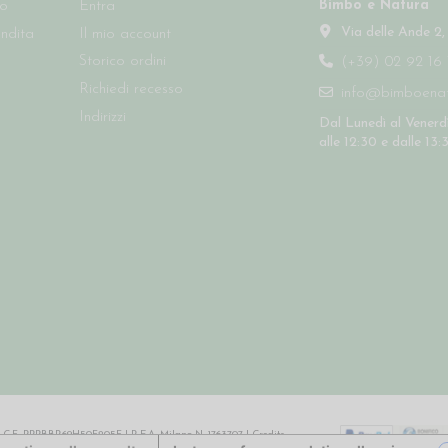
Bimbo e Natura
so
Entra
Via delle Ande 2,
endita
Il mio account
Storico ordini
(+39) 02 92 16 
Richiedi recesso
info@bimboenatu
Indirizzi
Dal Lunedì al Venerdì
alle 12:30 e dalle 13:
64 | C.F. PPPBBR69H50F205F | R.E.A. Milano N. 1763707 |
Credits