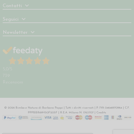
Contatti
Seguici
Newsletter
5,0
/5
739
Recensioni
© 2026 Bimbo e Natura di Barbara Pappi | Tutti i diritti riservati | P. IVA 04646970964 | C.F.
PPPBBR69H50F205F | R.E.A. Milano N. 1763707 |
Credits