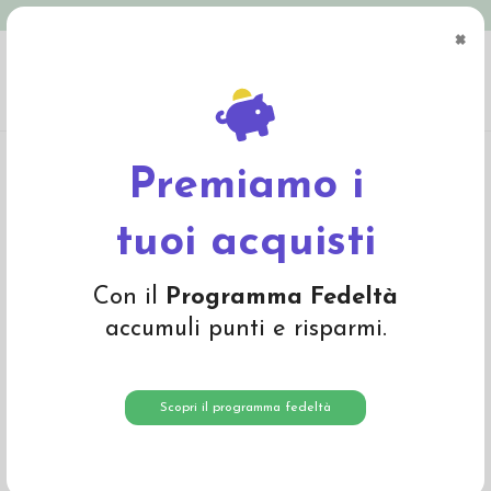
Spedizione in Italia gratuita oltre € 79
×
0
Home
Abbigliamento
Bambino
Sciarpe, guanti, foulards
Scaldacollo
bambino in lana Merino -col. blu melange
Premiamo i
tuoi acquisti
Con il
Programma Fedeltà
accumuli punti e risparmi.
Scopri il programma fedeltà