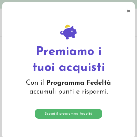
Spedizione in Italia gratuita oltre € 79
×
0
Home
Abbigliamento
Bambino
Foulard bianco in seta 45x45cm
Premiamo i
tuoi acquisti
Con il
Programma Fedeltà
accumuli punti e risparmi.
Scopri il programma fedeltà