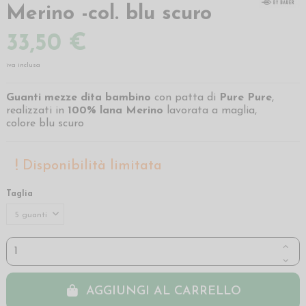
Merino -col. blu scuro
33,50 €
iva inclusa
Guanti mezze dita bambino
con patta di
Pure Pure
,
realizzati in
100% lana Merino
lavorata a maglia,
colore blu scuro
Disponibilità limitata
Taglia
AGGIUNGI AL CARRELLO