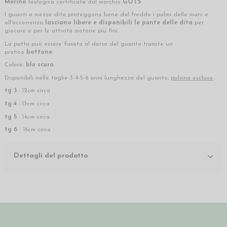
Merino
biologica certificata dal marchio
GOTS
.
I guanti a mezze dita proteggono bene dal freddo i palmi delle mani e
all'occorrenza
lasciano libere e disponibili le punte delle dita
per
giocare e per le attività motorie più fini.
La patta può essere fissata al dorso del guanto tramite un
pratico
bottone
.
Colore:
blu scuro
.
Disponibili nelle taglie 3-4-5-6 anni lunghezza del guanto,
polsino escluso
:
tg 3
: 12cm circa
tg 4
: 13cm circa
tg 5
: 14cm circa
tg 6
: 16cm circa
Dettagli del prodotto