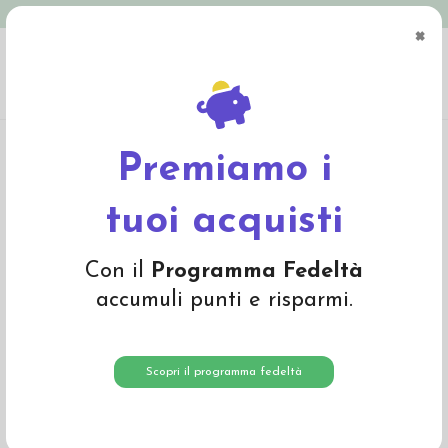
Spedizione in Italia gratuita oltre € 79
×
0
Home
Abbigliamento
Bambino
Sciarpe, guanti, foulards
Guanti bambino
a mezze dita con patta in lana Merino -col. blu scuro
Premiamo i
tuoi acquisti
Con il
Programma Fedeltà
accumuli punti e risparmi.
Scopri il programma fedeltà