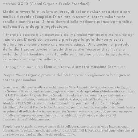
marchio
GOTS
(Global Organic Textile Standard).
Modello reversibile
: un lato in
jersey di cotone
colore
rosa cipria
con
motivo floreale stampato
, l'altro lato in jersey di cotone colore rosso
corallo a puntini rosa. Si fissa dietro il collo mediante pratico
bottoncino
automatico a doppia regolazione
.
Il triangolo sciarpa è un accessorio dai molteplici vantaggi e molto utile per
i più piccini. E' morbido, leggero e
protegge la gola da vento
senza
risultare ingombrante come una normale sciarpa. Utile anche nel
periodo
della dentizione
perché in grado di assorbire l'eccesso di salivazione
evitando che il bambino avverta nella zona intorno al collo la sgradevole
sensazione di bagnato sulla pelle.
Il triangolo misura circa
15cm
in altezza,
diametro massimo 34cm
circa.
People Wear Organic produce dal 1993 capi di abbigliamento biologico in
cotone per bambini.
Gran parte della linea tessile a marchio People Wear Organic viene confezionata in Egitto
da
Sekem
utilizzando unicamente pregiato cotone bio da
agricoltura biodinamica
certificata
dal
GOTS
(Global Organic Textile Standard ). Sekem è una comunità agricola unica al
mondo, nata in Egitto, a settanta chilometri dal Cairo, grazie all’iniziativa di Ibrahim
Abuleish (1937-2017), straordinario imprenditore premiato nel 2003 con il Right
Livelihood Award, il Premio Nobel Alternativo, per lo splendido esempio di economia basata
su
principi di solidarietà e trasparenza
. Per Sekem lavorano circa 2000 persone occupate
in 6 diverse imprese economiche tra cui la coltivazione di cotone e laboratori di
trasformazione di abbigliamento.
People Wear Organic si avvale anche della collaborazione di altre aziende internazionali
accuratamente selezionate che garantiscono condizioni di lavoro sicure ed eque, oltre che ad
una elevato standard qualitativo del prodotto finito.