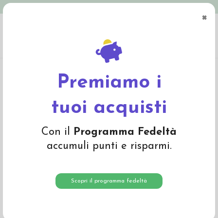
Spedizione in Italia gratuita oltre € 79
×
0
Home
Abbigliamento
Bambino
Sciarpe, guanti, foulards
Triangolo sciarpa
in cotone bio -col. rosa fantasia floreale
Premiamo i
-30%
tuoi acquisti
Con il
Programma Fedeltà
accumuli punti e risparmi.
Scopri il programma fedeltà