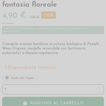
fantasia floreale
4,90 €
-30%
7,00 €
iva inclusa
4,90 € Prezzo più basso applicato nei 30 giorni precedenti la
promozione
Triangolo sciarpa bambino in cotone biologico di People
Wear Organic, modello reversibile con bottoncini
automatici a doppia regolazione
Disponibilità limitata
Guide alle Taglie
AGGIUNGI AL CARRELLO