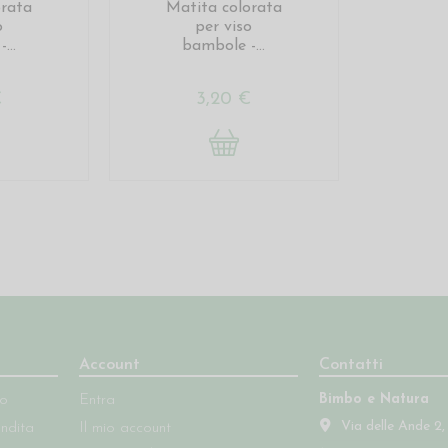
orata
Matita colorata
o
per viso
...
bambole -...
€
3,20 €
Account
Contatti
Bimbo e Natura
so
Entra
Via delle Ande 2,
endita
Il mio account