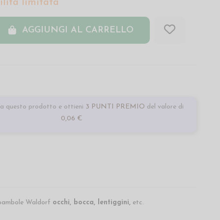
lità limitata
AGGIUNGI AL CARRELLO
a questo prodotto e ottieni
3 PUNTI PREMIO
del valore di
0,06 €
e bambole Waldorf
occhi, bocca, lentiggini,
etc.