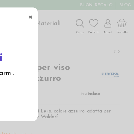
BUONI REGALO
BLOG
×
ochi
Arte
Materiali
Carrello
Preferiti
Accedi
Cerca
i
colorata per viso
armi.
 - col. azzurro
iva inclusa
andt-Acquarell
di
Lyra,
colore azzurro, adatta per
occhi delle bambole Waldorf