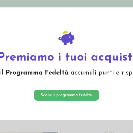
nolini Eco
Mamma e Bebè
Bio Cosmesi
Gi
Offerte
Brand
mbole
Matita colorata per viso bambole - col. azzurro
Premiamo i tuoi acquist
Matita 
il
Programma Fedeltà
accumuli punti e risp
bambole
3,20 €
Scopri il programma fedeltà
Matita
Rembr
disegnare gli 