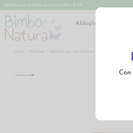
Spedizione in Italia gratuita oltre € 79
Abbigliamento
Pan
Home
Materiali
Materiali per fare bambole
Matite per viso ba
Con 