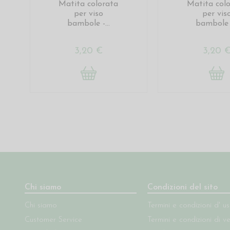
Matita colorata
Matita col
per viso
per vis
bambole -...
bambole -
3,20 €
3,20 
Chi siamo
Condizioni del sito
Chi siamo
Termini e condizioni d' u
Customer Service
Termini e condizioni di v