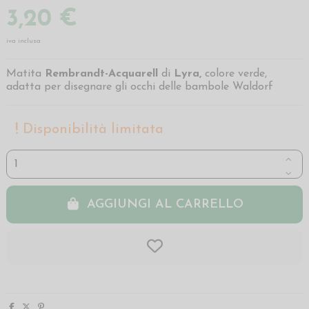
3,20 €
iva inclusa
Matita
Rembrandt-Acquarell
di
Lyra,
colore verde,
adatta per disegnare gli occhi delle bambole Waldorf
Disponibilità limitata
AGGIUNGI AL CARRELLO