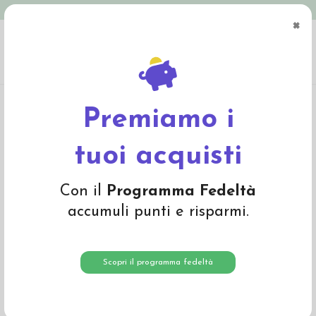
Spedizione in Italia gratuita oltre € 79
×
0
Home
Materiali
Materiali per fare bambole
Matite per viso bambole
Matita colorata per viso bambole - col. verde
Premiamo i
tuoi acquisti
Con il
Programma Fedeltà
accumuli punti e risparmi.
Scopri il programma fedeltà