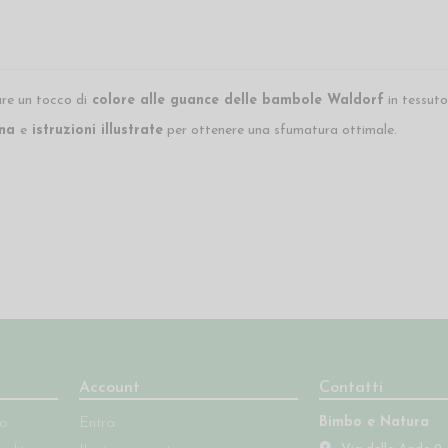
re un tocco di
colore alle guance delle bambole Waldorf
in tessuto
ina
e
istruzioni illustrate
per ottenere una sfumatura ottimale.
Account
Contatti
Bimbo e Natura
so
Entra