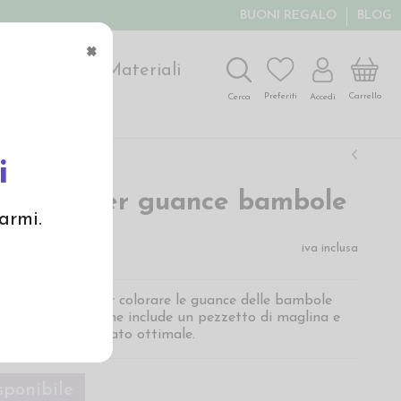
BUONI REGALO
BLOG
×
ochi
Arte
Materiali
Carrello
Preferiti
Accedi
Cerca
i
o rosso per guance bambole
armi.
iva inclusa
a in blocchetto per colorare le guance delle bambole
suto. La confezione include un pezzetto di maglina e
strate per un risultato ottimale.
ponibile