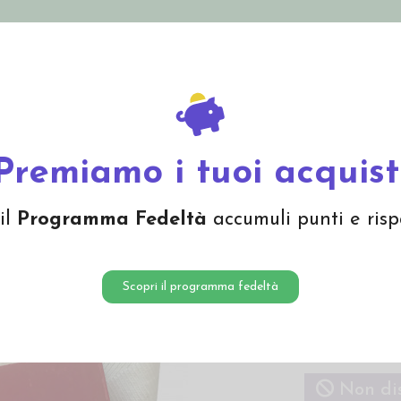
nolini Eco
Mamma e Bebè
Bio Cosmesi
Gi
Offerte
Brand
mbole
Pastello rosso per guance bambole
Premiamo i tuoi acquist
Pastell
il
Programma Fedeltà
accumuli punti e risp
4,80 €
Scopri il programma fedeltà
Pastello a cer
Waldorf in tes
istruzioni illu
Non dis