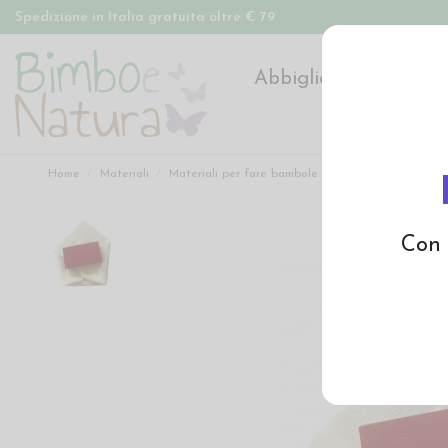
Spedizione in Italia gratuita oltre € 79
Abbigliamento
Pan
Home
Materiali
Materiali per fare bambole
Matite per viso ba
Con 