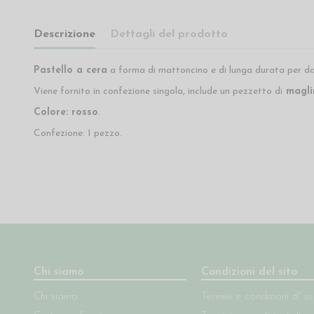
Descrizione
Dettagli del prodotto
Pastello a cera
a forma di mattoncino e di lunga durata per da
Viene fornito in confezione singola, include un pezzetto di
magl
Colore: rosso
.
Confezione: 1 pezzo.
Chi siamo
Condizioni del sito
Chi siamo
Termini e condizioni d' u