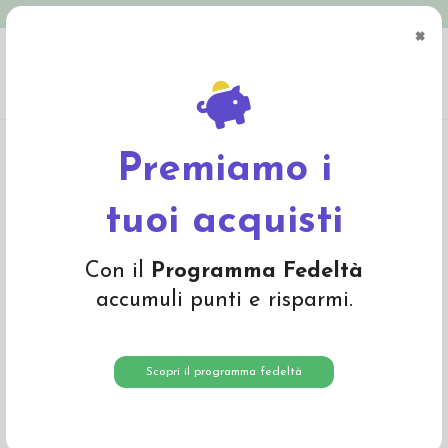
Spedizione in Italia gratuita oltre € 79
×
0
Home
Materiali
Materiali per fare bambole
Matite per viso bambole
Matita colorata per viso bambole - col. marrone
Premiamo i
tuoi acquisti
Con il
Programma Fedeltà
accumuli punti e risparmi.
Scopri il programma fedeltà