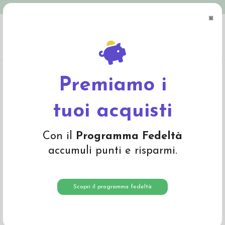
Spedizione in Italia gratuita oltre € 79
×
0
Home
Mamma e Bambino
Prodotti balsamici, trattamenti, sciroppi
Unguento
alla Calendula 25gr
Premiamo i
-15%
tuoi acquisti
Con il
Programma Fedeltà
accumuli punti e risparmi.
Scopri il programma fedeltà