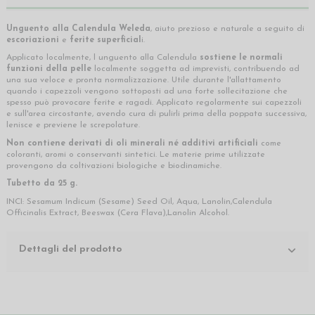
Unguento alla Calendula Weleda
, aiuto prezioso e naturale a seguito di
escoriazioni
e
ferite superficial
i.
Applicato localmente, l unguento alla Calendula
sostiene le normali
funzioni della pelle
localmente soggetta ad imprevisti, contribuendo ad
una sua veloce e pronta normalizzazione. Utile durante l'allattamento
quando i capezzoli vengono sottoposti ad una forte sollecitazione che
spesso può provocare ferite e ragadi. Applicato regolarmente sui capezzoli
e sull'area circostante, avendo cura di pulirli prima della poppata successiva,
lenisce e previene le screpolature.
Non contiene derivati di oli minerali né additivi artificiali
come
coloranti, aromi o conservanti sintetici. Le materie prime utilizzate
provengono da coltivazioni biologiche e biodinamiche.
Tubetto da 25 g.
INCI: Sesamum Indicum (Sesame) Seed Oil, Aqua, Lanolin,Calendula
Officinalis Extract, Beeswax (Cera Flava),Lanolin Alcohol.
Dettagli del prodotto