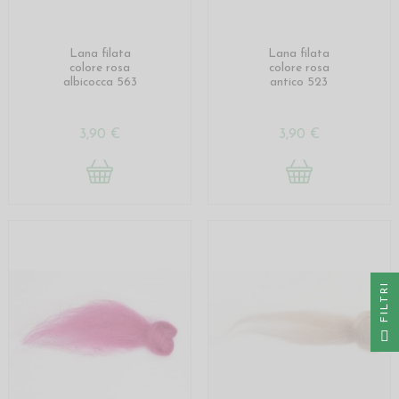
Lana filata
Lana filata
colore rosa
colore rosa
albicocca 563
antico 523
3,90 €
3,90 €
I
F
I
L
T
R