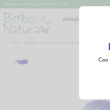
Spedizione in Italia gratuita oltre € 79
Abbigliamento
Pan
Home
Materiali
Lana cardata e lana da imbottitura
Lana a fib
Con 