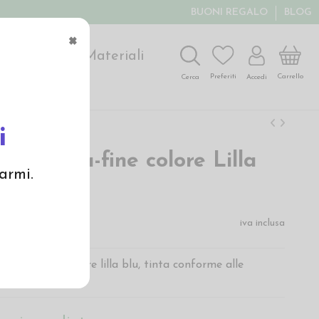
BUONI REGALO
BLOG
×
ochi
Arte
Materiali
Carrello
Preferiti
Accedi
Cerca
i
ata extra-fine colore Lilla
armi.
iva inclusa
fibra lunga colore lilla blu, tinta conforme alle
-Tex 100