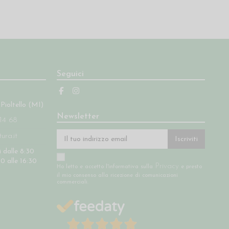
Seguici
 Pioltello (MI)
Newsletter
14 68
ra.it
Iscriviti
 dalle 8:30
30 alle 16:30
Privacy
Ho letto e accetto l'informativa sulla
e presto
il mio consenso alla ricezione di comunicazioni
commerciali.