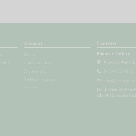
Account
Contatti
Bimbo e Natura
so
Entra
Via delle Ande 2,
endita
Il mio account
Storico ordini
(+39) 02 92 16 
Richiedi recesso
info@bimboenatu
Indirizzi
Dal Lunedì al Venerdì
alle 12:30 e dalle 13: