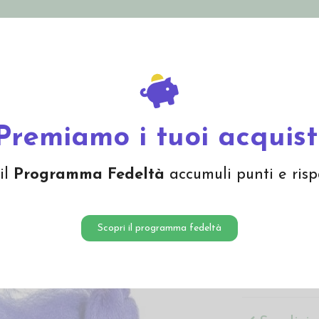
nolini Eco
Mamma e Bebè
Bio Cosmesi
Gi
Offerte
Brand
ra lunga
Lana filata extra-fine colore Lilla Blu 235
Premiamo i tuoi acquist
Lana fil
il
Programma Fedeltà
accumuli punti e risp
Blu 235
5,50 €
Scopri il programma fedeltà
Lana cardata a 
direttive Oeko