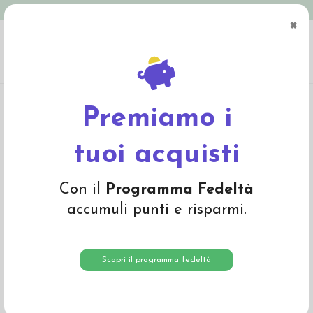
Spedizione in Italia gratuita oltre € 79
×
0
Home
Materiali
Lana cardata e lana da imbottitura
Lana a fibra lunga
Lana filata colore Giallo Limone 533
Premiamo i
tuoi acquisti
Con il
Programma Fedeltà
accumuli punti e risparmi.
Scopri il programma fedeltà