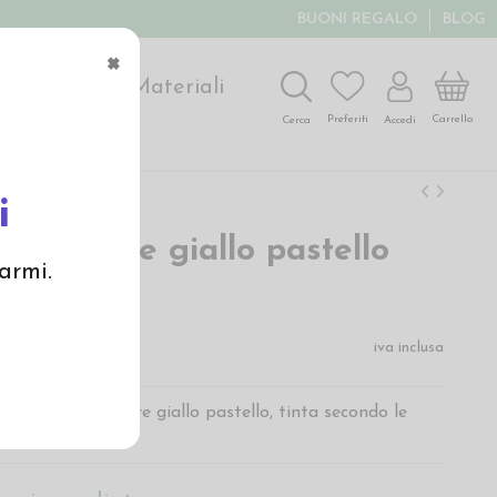
BUONI REGALO
BLOG
×
ochi
Arte
Materiali
Carrello
Preferiti
Accedi
Cerca
i
lata colore giallo pastello
armi.
iva inclusa
fibra lunga colore giallo pastello, tinta secondo le
-Tex 100