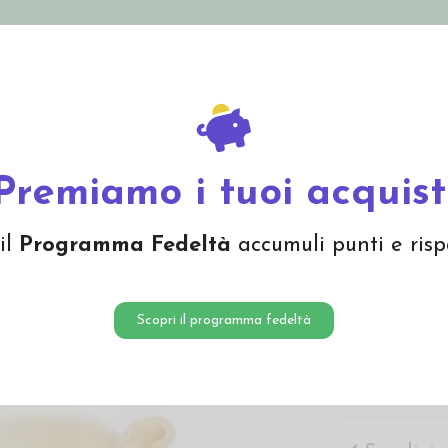
nolini Eco
Mamma e Bebè
Bio Cosmesi
Gi
Offerte
Brand
ra lunga
Lana filata colore giallo pastello 554
Premiamo i tuoi acquist
Lana fi
il
Programma Fedeltà
accumuli punti e risp
554
3,90 €
Scopri il programma fedeltà
Lana cardata a 
direttive Oeko