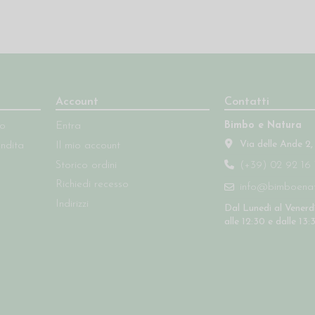
Account
Contatti
Bimbo e Natura
so
Entra
Via delle Ande 2,
endita
Il mio account
Storico ordini
(+39) 02 92 16 
Richiedi recesso
info@bimboenatu
Indirizzi
Dal Lunedì al Venerdì
alle 12:30 e dalle 13: