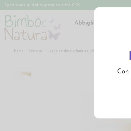
Spedizione in Italia gratuita oltre € 79
Abbigliamento
Pan
Home
Materiali
Lana cardata e lana da imbottitura
Lana a fib
Con 