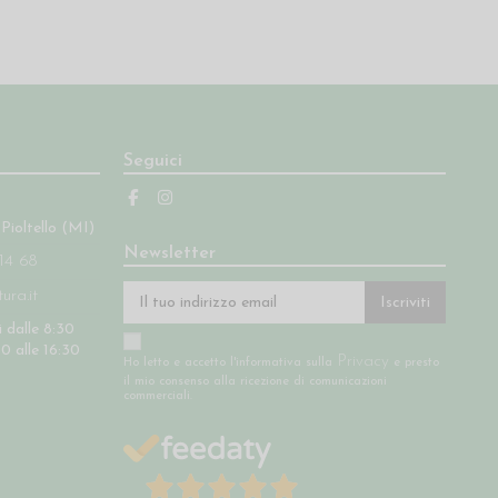
Seguici
 Pioltello (MI)
Newsletter
14 68
ra.it
Iscriviti
 dalle 8:30
30 alle 16:30
Privacy
Ho letto e accetto l'informativa sulla
e presto
il mio consenso alla ricezione di comunicazioni
commerciali.