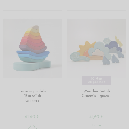
Non
disponibile
Torre impilabile
Weather Set di
“Barca” di
Grimm's - gioco...
Grimm’s
61,60 €
41,60 €
Entra