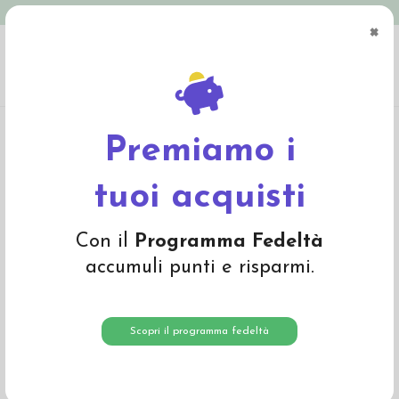
Spedizione in Italia gratuita oltre € 79
×
0
Home
Giochi
Costruire, impilare, scoprire
Set Terra Grimm's
Premiamo i
tuoi acquisti
Con il
Programma Fedeltà
accumuli punti e risparmi.
Scopri il programma fedeltà