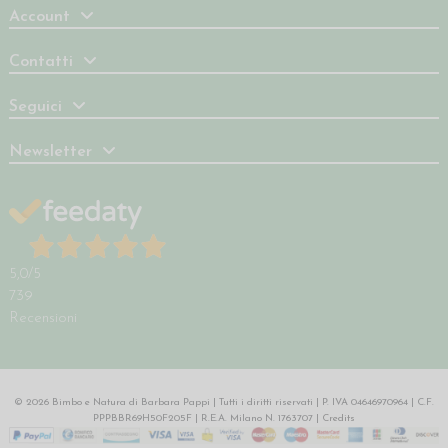
Account
Contatti
Seguici
Newsletter
5,0
/5
739
Recensioni
© 2026 Bimbo e Natura di Barbara Pappi | Tutti i diritti riservati | P. IVA 04646970964 | C.F.
PPPBBR69H50F205F | R.E.A. Milano N. 1763707 |
Credits