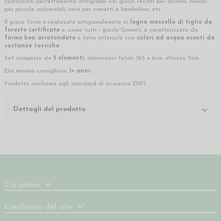
costruzioni perfettamente integrabili nel gioco: recinti per animali, tunnel
per piccole automobili, case per nanetti e bamboline, etc.
Il gioco Terra è realizzato artigianalmente in
legno massello di tiglio da
foreste certificate
e, come tutti i giochi Grimm's, è caratterizzato da
forme ben arrotondate
e tinte ottenute con
colori ad acqua esenti da
sostanze tossiche
.
Set composto da
5 elementi
, dimensioni totali: 16.5 x 6cm, altezza 11cm.
Età minima consigliata:
1+ anni.
Prodotto conforme agli standard di sicurezza EN71.
Dettagli del prodotto
Chi siamo
Condizioni del sito