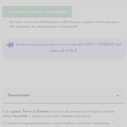
Ho letto e accetto l'informativa sulla
Privacy
e presto il mio consenso
alla ricezione di comunicazioni commerciali.
Acquista questo prodotto e ottieni
28 PUNTI PREMIO
del
valore di
0,56 €
Descrizione
Il set
gioco Terra
di
Grimm’s
è un set di costruzioni in legno colorato
molto
versatile
e ideale anche per i bambini più piccoli.
I 5 elementi sagomati possono essere impilati o usati per fantasiose