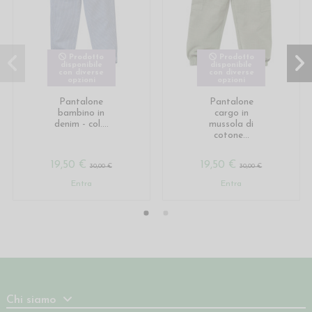
Prodotto
Prodotto
disponibile
disponibile
con diverse
con diverse
opzioni
opzioni
Pantalone
Pantalone
bambino in
cargo in
denim - col....
mussola di
cotone...
19,50 €
19,50 €
30,00 €
30,00 €
Entra
Entra
Chi siamo