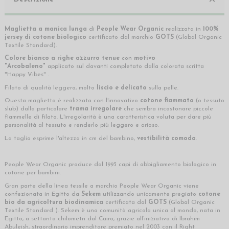
Maglietta a manica lunga
di
People Wear Organic
realizzata in
100%
jersey di cotone biologico
certificato dal marchio
GOTS
(Global Organic
Textile Standard).
Colore bianco a righe azzurro tenue
con
motivo
"Arcobaleno"
applicato sul davanti completato dalla colorata scritta
"Happy Vibes" .
Filato di qualità leggera, molto
liscio e delicato
sulla pelle.
Questa maglietta è realizzata con l'innovativo
cotone fiammato
(o tessuto
slub) dalla particolare
trama irregolare
che sembra incastonare piccole
fiammelle di filato. L'irregolarità è una caratteristica voluta per dare più
personalità al tessuto e renderlo più leggero e arioso.
La taglia esprime l'altezza in cm del bambino,
vestibilità comoda
.
People Wear Organic produce dal 1993 capi di abbigliamento biologico in
cotone per bambini.
Gran parte della linea tessile a marchio People Wear Organic viene
confezionata in Egitto da
Sekem
utilizzando unicamente pregiato
cotone
bio da agricoltura biodinamica
certificata dal
GOTS
(Global Organic
Textile Standard ). Sekem è una comunità agricola unica al mondo, nata in
Egitto, a settanta chilometri dal Cairo, grazie all’iniziativa di Ibrahim
Abuleish, straordinario imprenditore premiato nel 2003 con il Right