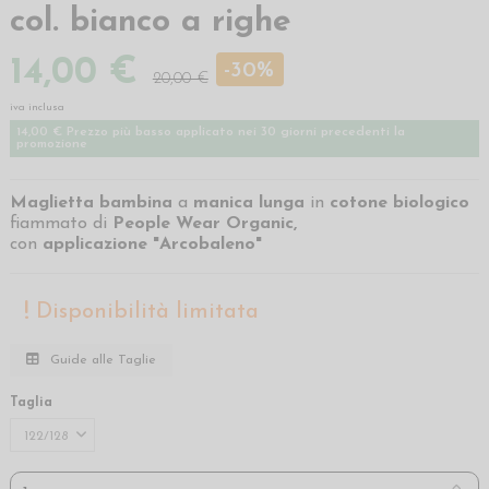
col. bianco a righe
14,00 €
-30%
20,00 €
iva inclusa
14,00 € Prezzo più basso applicato nei 30 giorni precedenti la
promozione
Maglietta bambina
a
manica lunga
in
cotone biologico
fiammato di
People Wear Organic,
con
applicazione "Arcobaleno"
Disponibilità limitata
Guide alle Taglie
Taglia