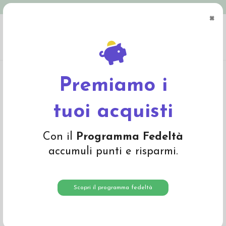
Spedizione in Italia gratuita oltre € 79
×
0
Home
Abbigliamento
Bambino
T-Shirts e Magliette
Maglietta lunga in
cotone bio "Arcobaleno" -col. bianco a righe
Premiamo i
-30%
tuoi acquisti
Con il
Programma Fedeltà
accumuli punti e risparmi.
Scopri il programma fedeltà