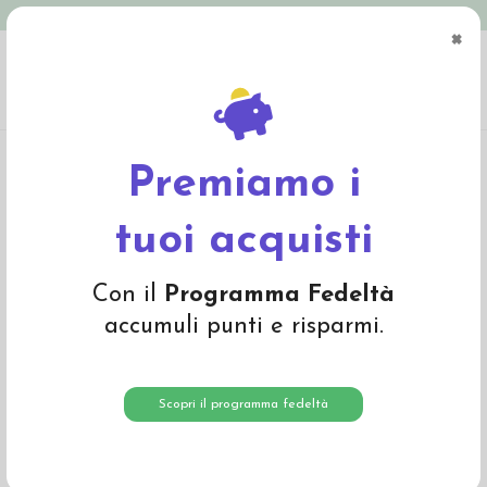
Spedizione in Italia gratuita oltre € 79
×
0
Home
Abbigliamento
Bambino
Pantaloni e Salopette
Pantalone bambino
in denim - col. jeans rigato
Premiamo i
-35%
tuoi acquisti
Con il
Programma Fedeltà
accumuli punti e risparmi.
Scopri il programma fedeltà