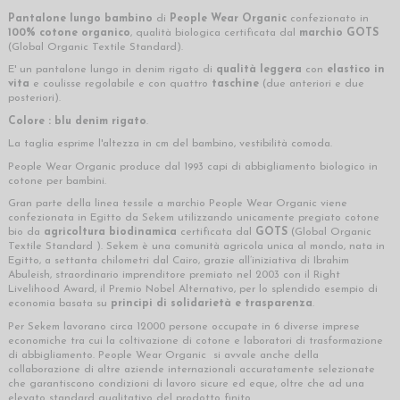
Pantalone lungo bambino
di
People Wear Organic
confezionato in
100% cotone organico
, qualità biologica certificata dal
marchio GOTS
(Global Organic Textile Standard).
E' un pantalone lungo in denim rigato di
qualità leggera
con
elastico in
vita
e coulisse regolabile e con quattro
taschine
(due anteriori e due
posteriori).
Colore : blu denim rigato
.
La taglia esprime l'altezza in cm del bambino, vestibilità comoda.
People Wear Organic produce dal 1993 capi di abbigliamento biologico in
cotone per bambini.
Gran parte della linea tessile a marchio People Wear Organic viene
confezionata in Egitto da Sekem utilizzando unicamente pregiato cotone
bio da
agricoltura biodinamica
certificata dal
GOTS
(Global Organic
Textile Standard ). Sekem è una comunità agricola unica al mondo, nata in
Egitto, a settanta chilometri dal Cairo, grazie all’iniziativa di Ibrahim
Abuleish, straordinario imprenditore premiato nel 2003 con il Right
Livelihood Award, il Premio Nobel Alternativo, per lo splendido esempio di
economia basata su
principi di solidarietà e trasparenza
.
Per Sekem lavorano circa 12000 persone occupate in 6 diverse imprese
economiche tra cui la coltivazione di cotone e laboratori di trasformazione
di abbigliamento. People Wear Organic si avvale anche della
collaborazione di altre aziende internazionali accuratamente selezionate
che garantiscono condizioni di lavoro sicure ed eque, oltre che ad una
elevato standard qualitativo del prodotto finito.