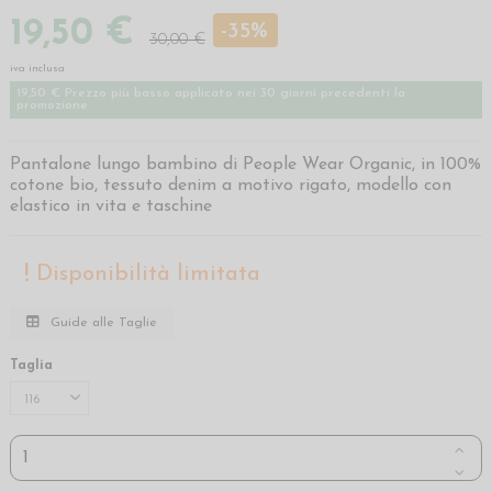
19,50 €
-35%
30,00 €
iva inclusa
19,50 € Prezzo più basso applicato nei 30 giorni precedenti la
promozione
Pantalone lungo bambino di People Wear Organic, in 100%
cotone bio, tessuto denim a motivo rigato, modello con
elastico in vita e taschine
Disponibilità limitata
Guide alle Taglie
Taglia