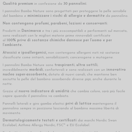
Qualità premium
in confezione da
30
pannolini
.
I pannolini Bambo Nature sono progettati per proteggere la pelle sensibile
del bambino e
minimizzare i rischi di allergie e dermatite
da pannolino.
Non contengono profumi, parabeni, lozioni e conservanti
.
Prodotti in
Danimarca
e tra i più ecocompatibili e performanti sul mercato,
sono realizzati con le migliori materie prime rinnovabili certificate
al
100%
prive di sostanze chimiche dannose per l’uomo e per
l’ambiente.
Atossici e ipoallergenici,
non contengono allergeni noti né sostanze
classificate come irritanti, sensibilizzanti, cancerogene o mutagene.
I pannolini Bambo Nature sono
traspiranti
,
ultra sottili
,
incredibilmente
morbidi
, confortevoli e sono realizzati con un
innovativo
nucleo super-assorbente,
dotato di nuovi canali, che mantiene ben
asciutta la pelle del bambino assorbendo diverse pipì, anche durante la
notte.
Grazie al
nuovo indicatore di umidità
che cambia colore, sarà più facile
capire quando il pannolino va cambiato.
Pannelli laterali e giro gamba elastici
privi di lattice
mantengono il
pannolino sempre in posizione lasciando al bambino massima libertà di
movimento.
Dermatologicamente testati e certificati
dai marchi Nordic Swan
Ecolabel, Asthma Allergy Nordic, FSC™ e EU Ecolabel.