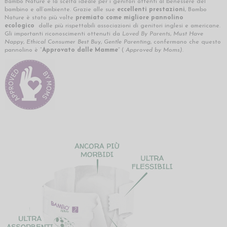
Bambo Nature è la scelta ideale per i genitori attenti al benessere del
bambino e all’ambiente. Grazie alle sue
eccellenti prestazioni
, Bambo
Nature è stato più volte
premiato come migliore pannolino
ecologico
dalle più rispettabili associazioni di genitori inglesi e americane.
Gli importanti riconoscimenti ottenuti da
Loved By Parents
,
Must Have
Nappy
,
Ethical Consumer Best Buy
,
Gentle Parenting
, confermano che questo
pannolino è “
Approvato dalle Mamme
” (
Approved by Moms)
.