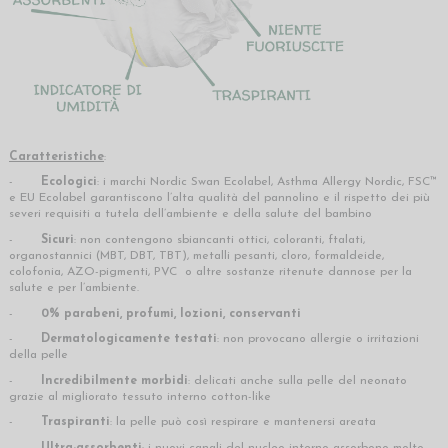
Caratteristiche
:
-
Ecologici
:
i marchi Nordic Swan Ecolabel, Asthma Allergy Nordic, FSC™
e EU Ecolabel garantiscono l’alta qualità del pannolino e il rispetto dei più
severi requisiti a tutela dell’ambiente e della salute del bambino
-
Sicuri
: non contengono sbiancanti ottici, coloranti, ftalati,
organostannici (MBT, DBT, TBT), metalli pesanti, cloro, formaldeide,
colofonia, AZO-pigmenti, PVC o altre sostanze ritenute dannose per la
salute e per l’ambiente.
-
0% parabeni, profumi, lozioni, conservanti
-
Dermatologicamente testati
: non provocano allergie o irritazioni
della pelle
-
Incredibilmente morbidi
: delicati anche sulla pelle del neonato
grazie al migliorato tessuto interno cotton-like
-
Traspiranti
: la pelle può così respirare e mantenersi areata
-
Ultra-assorbenti
: i nuovi canali del nucleo interno assorbono molto