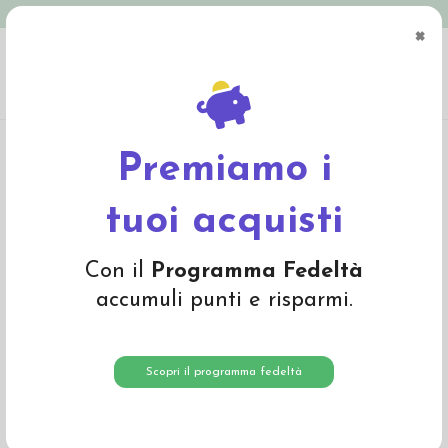
Spedizione in Italia gratuita oltre € 79
×
0
Home
Pannolini Eco
Pannolini ecologici usa e getta
Pannolini Bambo
Nature Taglia 2 (3-6 kg)
Premiamo i
tuoi acquisti
Con il
Programma Fedeltà
accumuli punti e risparmi.
Scopri il programma fedeltà