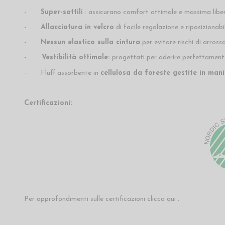
-
Super-sottili
: assicurano comfort ottimale e massima libe
-
Allacciatura in velcro
di facile regolazione e riposizionabi
-
Nessun elastico sulla cintura
per evitare rischi di arrossa
- Vestibilità ottimale:
progettati per aderire perfettamente a
- Fluff assorbente in
cellulosa
da foreste gestite in mani
Certificazioni:
Per approfondimenti sulle certificazioni clicca
qui
.