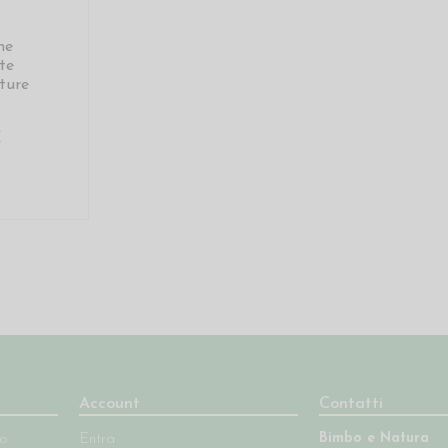
ne
te
ture
€
Account
Contatti
Bimbo e Natura
so
Entra