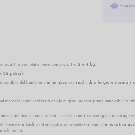
Acquista
no adatti a bambini di peso compreso tra
2 e 4 kg
.
x 22 pezzi)
.
e sensibile del bambino e
minimizzare i rischi di allergie e dermatit
ul mercato, sono realizzati con le migliori materie prime rinnovabili certif
nze classificate come irritanti, sensibilizzanti, cancerogene o mutagene.
dibilmente
morbidi
, confortevoli e sono realizzati con un
innovativo nuc
nte la notte.