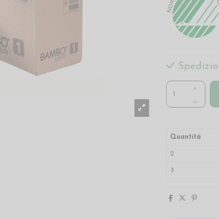
Spedizio
Quantità
2
3