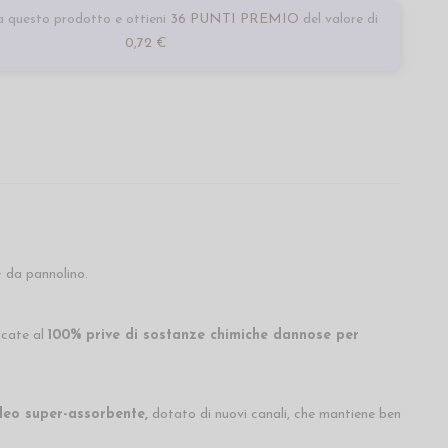
 questo prodotto e ottieni
36 PUNTI PREMIO
del valore di
0,72 €
e
da pannolino.
icate al
100%
prive di sostanze chimiche dannose per
leo super-assorbente,
dotato di nuovi canali, che mantiene ben