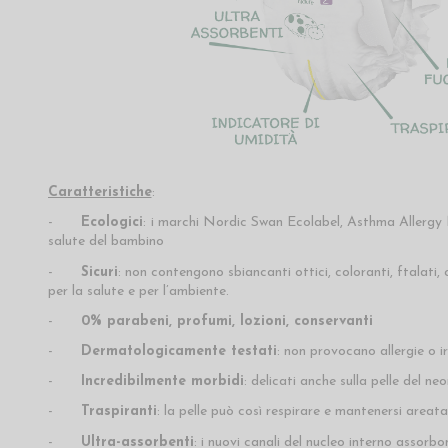
Caratteristiche
:
-
Ecologici
:
i marchi Nordic Swan Ecolabel, Asthma Allergy Nor
salute del bambino
-
Sicuri
: non contengono sbiancanti ottici, coloranti, ftalat
per la salute e per l’ambiente.
-
0% parabeni, profumi, lozioni, conservanti
-
Dermatologicamente testati
: non provocano allergie o ir
-
Incredibilmente morbidi
: delicati anche sulla pelle del n
-
Traspiranti
: la pelle può così respirare e mantenersi areata
-
Ultra-assorbenti
: i nuovi canali del nucleo interno assorbon