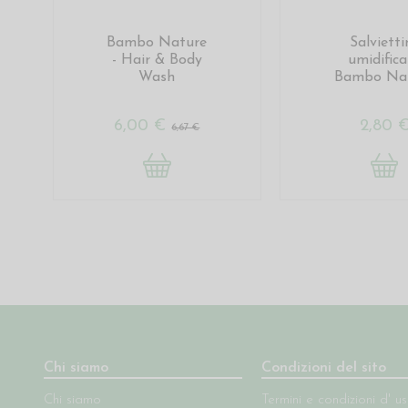
Bambo Nature
Salvietti
- Hair & Body
umidifica
Wash
Bambo Na
6,00 €
2,80 
6,67 €
Chi siamo
Condizioni del sito
Chi siamo
Termini e condizioni d' u