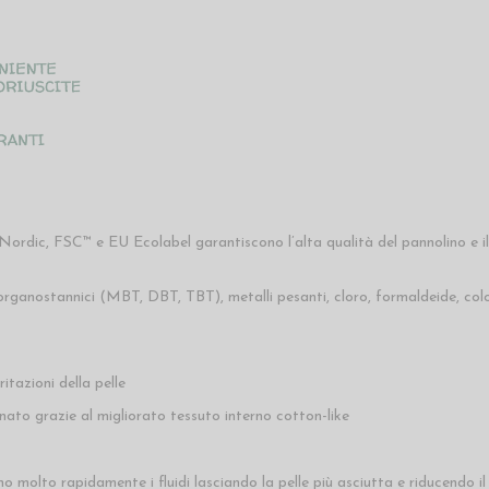
dic, FSC™ e EU Ecolabel garantiscono l’alta qualità del pannolino e il ris
i, organostannici (MBT, DBT, TBT), metalli pesanti, cloro, formaldeide, 
ritazioni della pelle
eonato grazie al migliorato tessuto interno cotton-like
o molto rapidamente i fluidi lasciando la pelle più asciutta e riducendo il r