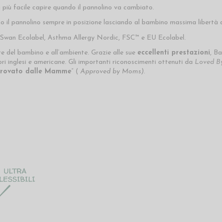
 più facile capire quando il pannolino va cambiato.
il pannolino sempre in posizione lasciando al bambino massima libertà 
Swan Ecolabel, Asthma Allergy Nordic, FSC™ e EU Ecolabel.
re del bambino e all’ambiente. Grazie alle sue
eccellenti prestazioni
, B
tori inglesi e americane. Gli importanti riconoscimenti ottenuti da
Loved By
rovato dalle Mamme
” (
Approved by Moms)
.