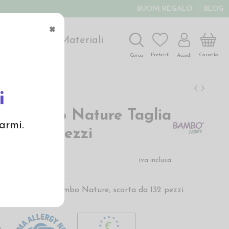
BUONI REGALO
BLOG
×
ochi
Arte
Materiali
Carrello
Preferiti
Accedi
Cerca
i
ni Bambo Nature Taglia
armi.
g) - 132 pezzi
€
iva inclusa
ogici certificati Bambo Nature, scorta da 132 pezzi