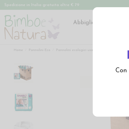
Spedizione in Italia gratuita oltre € 79
Abbigliamento
Pan
Home
Pannolini Eco
Pannolini ecologici usa e getta
Pannolini 
Con 