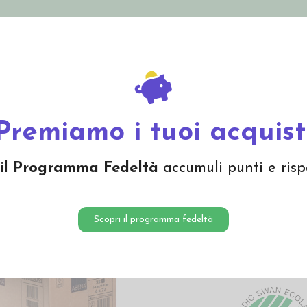
nolini Eco
Mamma e Bebè
Bio Cosmesi
Gi
Offerte
Brand
Bambo Nature Taglia 1 (2-4 kg) - 132 pezzi
Premiamo i tuoi acquist
Pannoli
il
Programma Fedeltà
accumuli punti e risp
1 (2-4 k
35,50 
Scopri il programma fedeltà
Pannolini ecol
(6x22 pezzi)