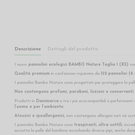
Descrizione
Dettagli del prodotto
I nuovi
pannolini ecologici
BAMBO Nature Taglia 1 (XS)
so
Qualità premium
in confezione risparmio da
132
pannolini (6 
I pannolini Bambo Nature sono progettati per proteggere la pell
Non contengono profumi, parabeni, lozioni e conservanti
.
Prodotti in
Danimarca
e tra i più ecocompatibili e performanti s
l’uomo e per l’ambiente.
Atossici e ipoallergenici,
non contengono allergeni noti né sosta
I pannolini Bambo Nature sono
traspiranti
,
ultra sottili
, incre
asciutta la pelle del bambino assorbendo diverse pipì, anche dura