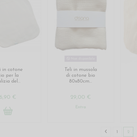
Non disponibile
i in cotone
Teli in mussola
io per la
di cotone bio
lizia del...
80x80cm...
6,90 €
29,00 €
Entra
1
2