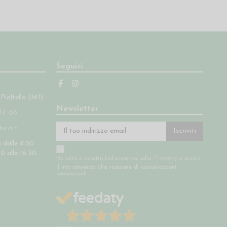
Seguici
 Pioltello (MI)
Newsletter
14 68
ra.it
Iscriviti
 dalle 8:30
30 alle 16:30
Privacy
Ho letto e accetto l'informativa sulla
e presto
il mio consenso alla ricezione di comunicazioni
commerciali.