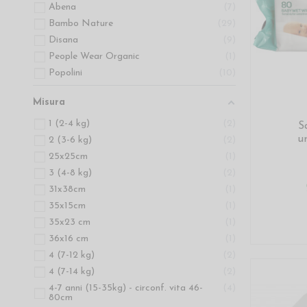
Abena
7
Bambo Nature
29
Disana
9
People Wear Organic
1
Popolini
10
Misura
1 (2-4 kg)
2
S
u
2 (3-6 kg)
2
25x25cm
1
3 (4-8 kg)
2
31x38cm
1
35x15cm
1
35x23 cm
1
36x16 cm
1
4 (7-12 kg)
2
4 (7-14 kg)
2
4-7 anni (15-35kg) - circonf. vita 46-
4
80cm