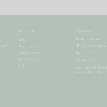
Account
Contatti
Bimbo e Natura
so
Entra
Via delle Ande 2,
endita
Il mio account
Storico ordini
(+39) 02 92 16 
Richiedi recesso
info@bimboenatu
Indirizzi
Dal Lunedì al Venerdì
alle 12:30 e dalle 13: