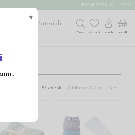
BUONI REGALO
BLOG
×
ochi
Arte
Materiali
Carrello
Preferiti
Accedi
Cerca
i
armi.
Visualizzati 49-56 su 56 articoli
Alfabetico A-Z
8