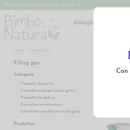
Spedizione in Italia gratuita oltre € 79
Abbigliamento
Pan
Home
Pannolini Eco
Filtra per
Pannoli
Con 
Categorie
Pannolini da notte
6
Pannolini ecologici usa e getta
31
Pannolini lavabili
21
Pannoloni incontinenza
7
Salviettine umidificate ecologiche
5
Produttori