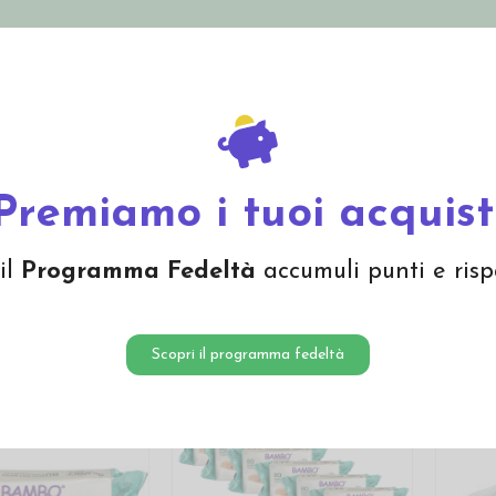
nolini Eco
Mamma e Bebè
Bio Cosmesi
Gi
Offerte
Brand
Premiamo i tuoi acquist
ni Eco
il
Programma Fedeltà
accumuli punti e risp
Scopri il programma fedeltà