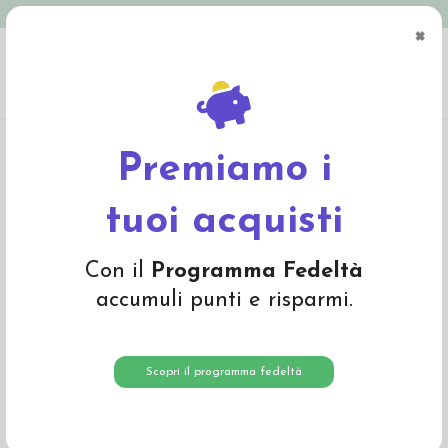
Spedizione in Italia gratuita oltre € 79
×
0
Home
Bio Cosmesi e Igiene
Accessori utili per il bagnetto
Teli in mussola
per la pulizia del neonato - set da 5pz
Premiamo i
tuoi acquisti
Con il
Programma Fedeltà
accumuli punti e risparmi.
Scopri il programma fedeltà