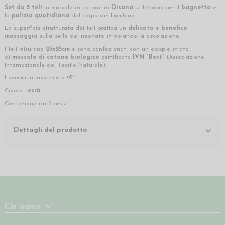
Set da 5 teli
in mussola di cotone di
Disana
utilizzabili per il
bagnetto
e
la
pulizia quotidiana
del corpo del bambino.
La superficie strutturata dei teli pratica un
delicato
e
benefico
massaggio
sulla pelle del neonato stimolando la circolazione.
I teli misurano
25x25cm
e sono confezionati con un doppio strato
di
mussola di cotone biologico
certificato
IVN "Best"
(Associazione
Internazionale del Tessile Naturale).
Lavabili in lavatrice a 95°.
Colore :
ecrù
.
Confezione da 5 pezzi.
Dettagli del prodotto
Chi siamo