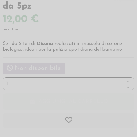
da 5pz
12,00 €
iva inclusa
Set da 5 teli di
Disana
realizzati in mussola di cotone
biologico, ideali per la pulizia quotidiana del bambino
Non disponibile
AGGIUNGI AL CARRELLO