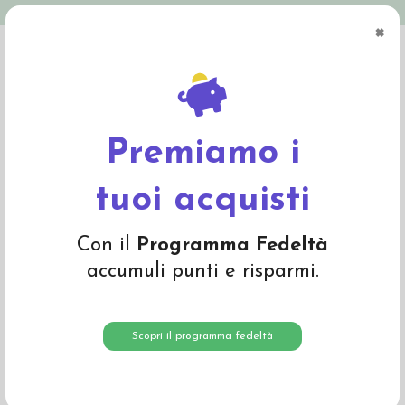
Spedizione in Italia gratuita oltre € 79
×
0
Home
Abbigliamento
Adulto
Intimo adulto
Canottiera donna in lana
mista seta -col. ecrù
Premiamo i
tuoi acquisti
Con il
Programma Fedeltà
accumuli punti e risparmi.
Scopri il programma fedeltà