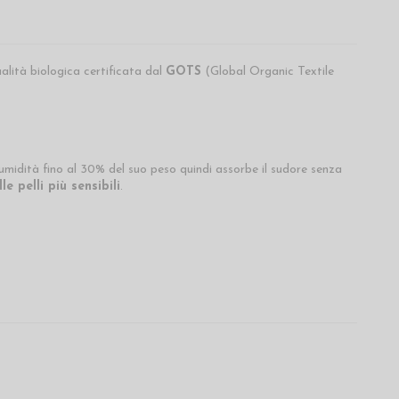
lità biologica certificata dal
GOTS
(Global Organic Textile
umidità fino al 30% del suo peso quindi assorbe il sudore senza
e pelli più sensibili
.