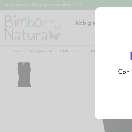
Spedizione in Italia gratuita oltre € 79
Abbigliamento
Pan
Home
Abbigliamento
Adulto
Intimo adulto
Canottiera uomo 
Con 