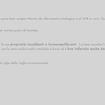
n pura lana vergine Merino da allevamento biologico e al 30% in seta. Qua
r evitare punti di fastidio.
r le sue
proprietà riscaldanti e termoequilibranti
. La lana assorbe l’
 con la seta risulta molto morbida e liscia ed è
ben tollerata anche dall
a sigla della taglia internazionale.