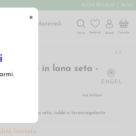
BUONI REGALO
BLOG
×
ochi
Arte
Materiali
Carrello
Preferiti
Accedi
Cerca
i
era uomo in lana seta -
armi.
o
€
iva inclusa
o di Engel in lana seta, calda e termoregolante
lità limitata