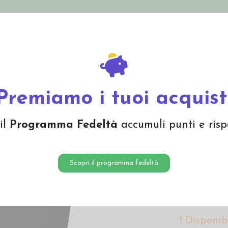
nolini Eco
Mamma e Bebè
Bio Cosmesi
Gi
Offerte
Brand
in lana seta -col. nero
Premiamo i tuoi acquist
Canotti
il
Programma Fedeltà
accumuli punti e risp
col. ner
44,00 
Scopri il programma fedeltà
Canottiera uom
Disponibi