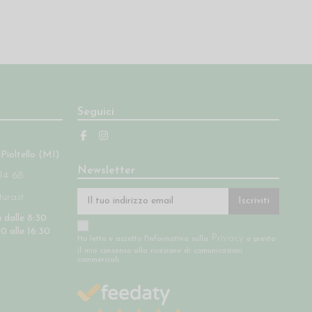
Seguici
 Pioltello (MI)
Newsletter
14 68
ra.it
Iscriviti
 dalle 8:30
30 alle 16:30
Privacy
Ho letto e accetto l'informativa sulla
e presto
il mio consenso alla ricezione di comunicazioni
commerciali.