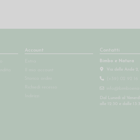
Account
Contatti
Bimbo e Natura
so
Entra
Via delle Ande 2,
endita
Il mio account
Storico ordini
(+39) 02 92 16 
Richiedi recesso
info@bimboenatu
Indirizzi
Dal Lunedì al Venerdì
alle 12:30 e dalle 13: