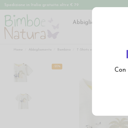
Spedizione in Italia gratuita oltre € 79
Abbigliamento
Pan
Home
Abbigliamento
Bambino
T-Shirts e Magliette
T-Shirt 
-20%
Con 