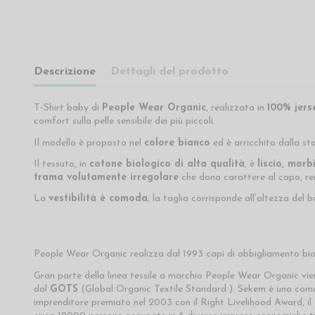
Descrizione
Dettagli del prodotto
T-Shirt baby di
People Wear Organic
, realizzata in
100% jers
comfort sulla pelle sensibile dei più piccoli.
Il modello è proposto nel
colore bianco
ed è arricchito dalla s
Il tessuto, in
cotone biologico di alta qualità
, è
liscio, morb
trama volutamente irregolare
che dona carattere al capo, r
La
vestibilità è comoda
; la taglia corrisponde all’altezza del 
People Wear Organic realizza dal 1993 capi di abbigliamento biolog
Gran parte della linea tessile a marchio People Wear Organic vi
dal
GOTS
(Global Organic Textile Standard ). Sekem è una comunit
imprenditore premiato nel 2003 con il Right Livelihood Award, i