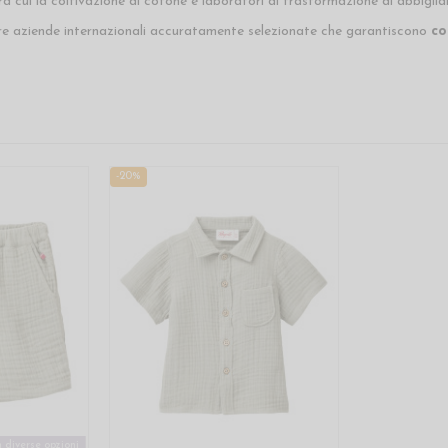
 cui la coltivazione di cotone e laboratori di trasformazione di abbigli
re aziende internazionali accuratamente selezionate che garantiscono
co
-20%
 diverse opzioni