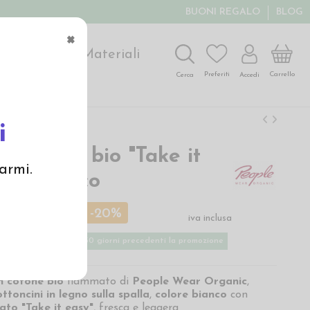
BUONI REGALO
BLOG
×
ochi
Arte
Materiali
Carrello
Preferiti
Accedi
Cerca
i
in cotone bio "Take it
armi.
col. bianco
 €
13,00 €
-20%
iva inclusa
ù basso applicato nei 30 giorni precedenti la promozione
n
cotone bio
fiammato di
People Wear Organic
,
ttoncini in legno sulla spalla
,
colore bianco
con
to "Take it easy"
, fresca e leggera