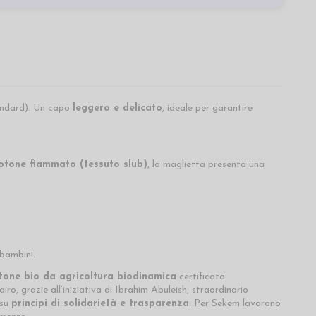
andard). Un capo
leggero e delicato
, ideale per garantire
otone fiammato (tessuto slub)
, la maglietta presenta una
 bambini.
tone bio da agricoltura biodinamica
certificata
, grazie all’iniziativa di Ibrahim Abuleish, straordinario
 su
principi di solidarietà e trasparenza
. Per Sekem lavorano