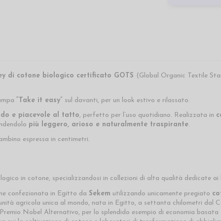
ey di cotone biologico certificato GOTS
(Global Organic Textile St
tampa
“Take it easy”
sul davanti, per un look estivo e rilassato.
ido e piacevole al tatto
, perfetto per l’uso quotidiano. Realizzata in
c
endendolo
più leggero, arioso e naturalmente traspirante
.
bambino espressa in centimetri.
ico in cotone, specializzandosi in collezioni di alta qualità dedicate ai
ene confezionata in Egitto da
Sekem
utilizzando unicamente pregiato
co
à agricola unica al mondo, nata in Egitto, a settanta chilometri dal Cairo
l Premio Nobel Alternativo, per lo splendido esempio di economia basata