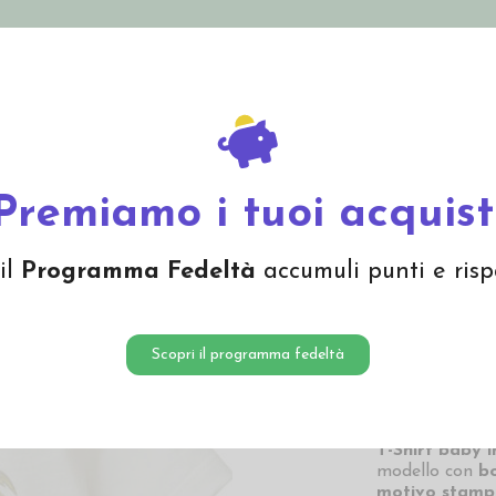
nolini Eco
Mamma e Bebè
Bio Cosmesi
Gi
Offerte
Brand
in cotone bio "Take it easy" - col. bianco
Premiamo i tuoi acquist
T-Shirt 
il
Programma Fedeltà
accumuli punti e risp
easy" - 
10,40
Scopri il programma fedeltà
10,40 € Prezzo pi
T-Shirt baby i
modello con
bo
motivo stampa