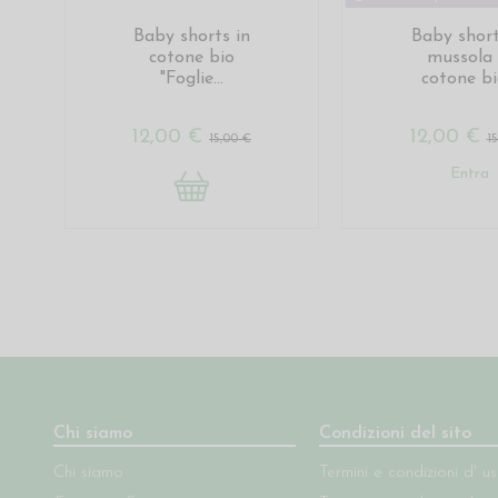
Baby shorts in
Baby short
cotone bio
mussola 
"Foglie...
cotone bio
12,00 €
12,00 €
15,00 €
1
Entra
Chi siamo
Condizioni del sito
Chi siamo
Termini e condizioni d' u