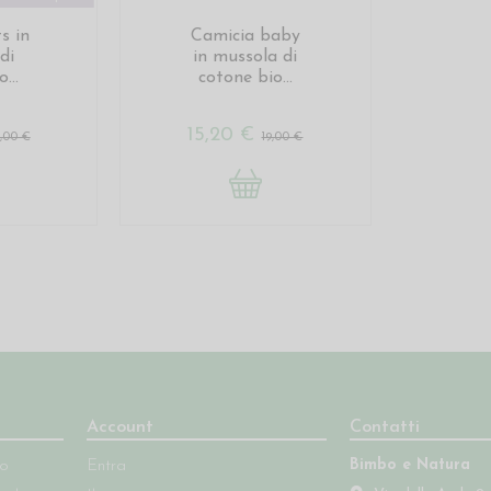
s in
Camicia baby
di
in mussola di
...
cotone bio...
15,20 €
5,00 €
19,00 €
Account
Contatti
Bimbo e Natura
so
Entra