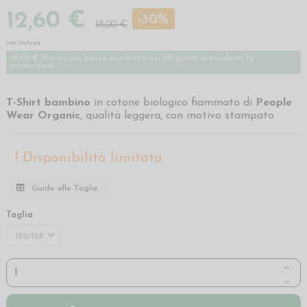
12,60 €
-30%
18,00 €
iva inclusa
12,60 € Prezzo più basso applicato nei 30 giorni precedenti la
promozione
T-Shirt bambino
in cotone biologico fiammato di
People
Wear Organic
, qualità leggera, con motivo stampato
Disponibilità limitata
Guide alle Taglie
Taglia