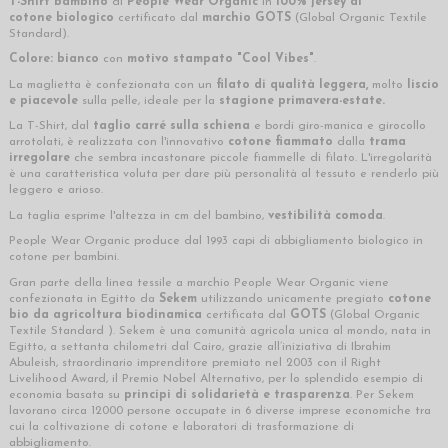
T-Shirt bambino
di
People Wear Organic
in
100% jersey di
cotone biologico
certificato dal
marchio
GOTS
(Global Organic Textile
Standard).
Colore: bianco
con
motivo stampato "Cool Vibes"
.
La maglietta è confezionata con un
filato di qualità leggera,
molto
liscio
e piacevole
sulla pelle,
ideale per la
stagione primavera-estate
.
La T-Shirt, dal
taglio carré sulla schiena
e bordi giro-manica e girocollo
arrotolati, è realizzata con l'innovativo
cotone fiammato
dalla
trama
irregolare
che sembra incastonare piccole fiammelle di filato. L'irregolarità
è una caratteristica voluta per dare più personalità al tessuto e renderlo più
leggero e arioso.
La taglia esprime l'altezza in cm del bambino,
vestibilità comoda
.
People Wear Organic produce dal 1993 capi di abbigliamento biologico in
cotone per bambini.
Gran parte della linea tessile a marchio People Wear Organic viene
confezionata in Egitto da
Sekem
utilizzando unicamente pregiato
cotone
bio da agricoltura biodinamica
certificata dal
GOTS
(Global Organic
Textile Standard ). Sekem è una comunità agricola unica al mondo, nata in
Egitto, a settanta chilometri dal Cairo, grazie all’iniziativa di Ibrahim
Abuleish, straordinario imprenditore premiato nel 2003 con il Right
Livelihood Award, il Premio Nobel Alternativo, per lo splendido esempio di
economia basata su
principi di solidarietà e trasparenza
. Per Sekem
lavorano circa 12000 persone occupate in 6 diverse imprese economiche tra
cui la coltivazione di cotone e laboratori di trasformazione di
abbigliamento.