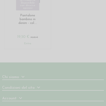
Prodotto
disponibile
con diverse
opzioni
Pantalone
bambino in
denim - col....
19,50 €
30,00 €
Entra
Chi siamo
Condizioni del sito
Account