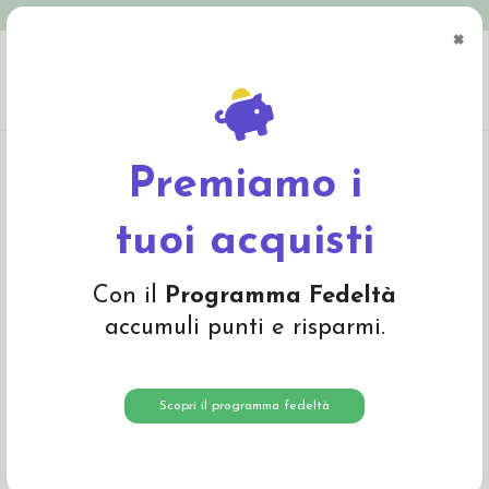
Spedizione in Italia gratuita oltre € 79
×
0
Home
Abbigliamento
Bambino
T-Shirts e Magliette
T-Shirt in cotone bio
"Cool Vibes" - col. bianco
Premiamo i
-30%
tuoi acquisti
Con il
Programma Fedeltà
accumuli punti e risparmi.
Scopri il programma fedeltà