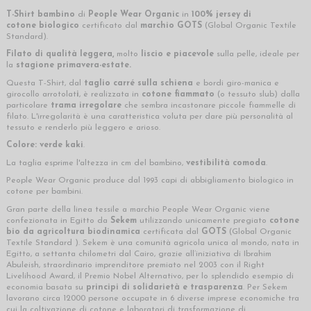
T-Shirt bambino
di
People Wear Organic
in
100% jersey di
cotone biologico
certificato dal
marchio
GOTS
(Global Organic Textile
Standard).
Filato di qualità leggera,
molto
liscio e piacevole
sulla pelle,
ideale per
la
stagione primavera-estate
.
Questa T-Shirt, dal
taglio carré sulla schiena
e bordi giro-manica e
girocollo arrotolat
i
, è realizzata in
cotone fiammato
(o tessuto slub) dalla
particolare
trama irregolare
che sembra incastonare piccole fiammelle di
filato. L'irregolarità è una caratteristica voluta per dare più personalità al
tessuto e renderlo più leggero e arioso.
Colore: verde kaki
.
La taglia esprime l'altezza in cm del bambino,
vestibilità comoda
.
People Wear Organic produce dal 1993 capi di abbigliamento biologico in
cotone per bambini.
Gran parte della linea tessile a marchio People Wear Organic viene
confezionata in Egitto da
Sekem
utilizzando unicamente pregiato
cotone
bio da agricoltura biodinamica
certificata dal
GOTS
(Global Organic
Textile Standard ). Sekem è una comunità agricola unica al mondo, nata in
Egitto, a settanta chilometri dal Cairo, grazie all’iniziativa di Ibrahim
Abuleish, straordinario imprenditore premiato nel 2003 con il Right
Livelihood Award, il Premio Nobel Alternativo, per lo splendido esempio di
economia basata su
principi di solidarietà e trasparenza
. Per Sekem
lavorano circa 12000 persone occupate in 6 diverse imprese economiche tra
cui la coltivazione di cotone e laboratori di trasformazione di