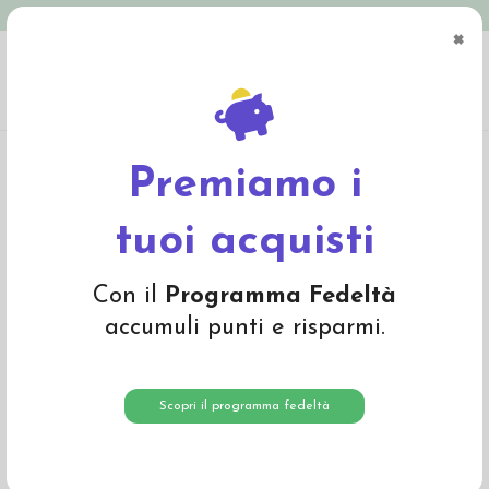
Spedizione in Italia gratuita oltre € 79
×
0
Home
Abbigliamento
Bambino
T-Shirts e Magliette
T-Shirt in cotone bio
"Cactus" - col. verde kaki
Premiamo i
-30%
tuoi acquisti
Con il
Programma Fedeltà
accumuli punti e risparmi.
Scopri il programma fedeltà