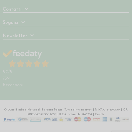
Contatti
Seguici
Newsletter
5,0
/5
739
Recensioni
© 2026 Bimbo e Natura di Barbara Pappi | Tutti i diritti riservati | P. IVA 04646970964 | C.F.
PPPBBR69H50F205F | R.E.A. Milano N. 1763707 |
Credits