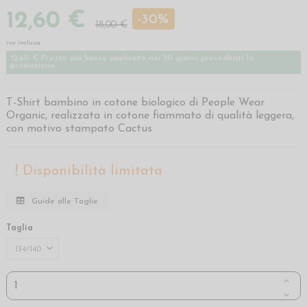
12,60 €
-30%
18,00 €
iva inclusa
12,60 € Prezzo più basso applicato nei 30 giorni precedenti la
promozione
T-Shirt bambino in cotone biologico di People Wear
Organic, realizzata in cotone fiammato di qualità leggera,
con motivo stampato Cactus
Disponibilità limitata
Guide alle Taglie
Taglia