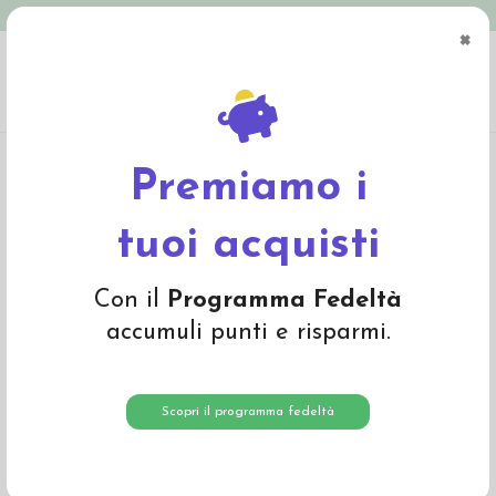
Spedizione in Italia gratuita oltre € 79
×
0
Home
Abbigliamento
Bambino
T-Shirts e Magliette
T-Shirt baby in
cotone bio "Elefanti" - col. giallo
Premiamo i
-20%
tuoi acquisti
Con il
Programma Fedeltà
accumuli punti e risparmi.
Scopri il programma fedeltà