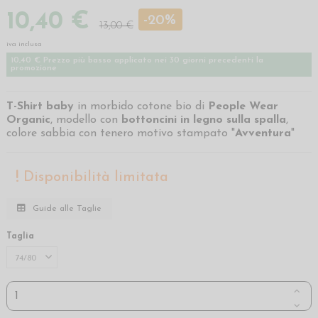
10,40 €
-20%
13,00 €
iva inclusa
10,40 € Prezzo più basso applicato nei 30 giorni precedenti la
promozione
T-Shirt baby
in morbido cotone bio di
People Wear
Organic
, modello con
bottoncini in legno sulla spalla
,
colore sabbia con tenero motivo stampato "
Avventura
"
Disponibilità limitata
Guide alle Taglie
Taglia