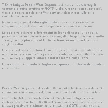
T-Shirt baby
di
People Wear Organic
, realizzata in
100% jersey di
cotone biologico certificato GOTS
(Global Organic Textile Standard),
fresca e leggera, ideale per offrire comfort e delicatezza sulla pelle
sensibile dei più piccoli.
Modello proposto nel
colore giallo miele
con un dolcissimo motivo
stampato
“Elefanti”
che dona al capo un tocco tenero e delicato.
La maglietta è dotata di
bottoncini in legno di cocco sulla spalla
,
pensati per facilitare la vestizione. Il cotone,
di alta qualità,
risulta
molto
fresco, liscio e piacevole al tatto
, perfetto per uso quotidiano nella
stagione estiva.
Il capo è realizzato in
cotone fiammato
(tessuto slub), caratterizzato da
una
trama volutamente irregolare
che conferisce personalità al tessuto,
rendendolo
più leggero, arioso e naturalmente traspirante
.
La
vestibilità è comoda
; la
taglia corrisponde all’altezza del bambino
in centimetri.
People Wear Organic
realizza dal 1993 capi di abbigliamento biologico in
cotone, specializzandosi in collezioni di alta qualità dedicate ai bambini.
Gran parte della linea tessile a marchio People Wear Organic viene
confezionata in Egitto da
Sekem
utilizzando unicamente pregiato cotone
bio da
agricoltura biodinamica
certificata dal
GOTS
(Global Organic