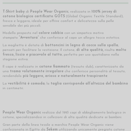
T-Shirt baby
di
People Wear Organic
, realizzata in
100% jersey di
cotone biologico certificato GOTS
(Global Organic Textile Standard),
fresca e leggera, ideale per offrire comfort e delicatezza sulla pelle
sensibile dei più piccoli.
Modello proposto nel
colore sabbia
con un simpatico motivo
stampato
“Avventura”
che conferisce al capo un allegro tocco estetico.
La maglietta è dotata di
bottoncini in legno di cocco sulla spalla
,
pensati per facilitare la vestizione. Il cotone,
di alta qualità,
risulta
molto
fresco, liscio e piacevole al tatto
, perfetto per uso quotidiano nella
stagione estiva.
Il capo è realizzato in
cotone fiammato
(tessuto slub), caratterizzato da
una
trama volutamente irregolare
che conferisce personalità al tessuto,
rendendolo
più leggero, arioso e naturalmente traspirante
.
La
vestibilità è comoda
; la
taglia corrisponde all’altezza del bambino
in centimetri.
People Wear Organic
realizza dal 1993 capi di abbigliamento biologico in
cotone, specializzandosi in collezioni di alta qualità dedicate ai bambini.
Gran parte della linea tessile a marchio People Wear Organic viene
confezionata in Egitto da
Sekem
utilizzando unicamente pregiato cotone