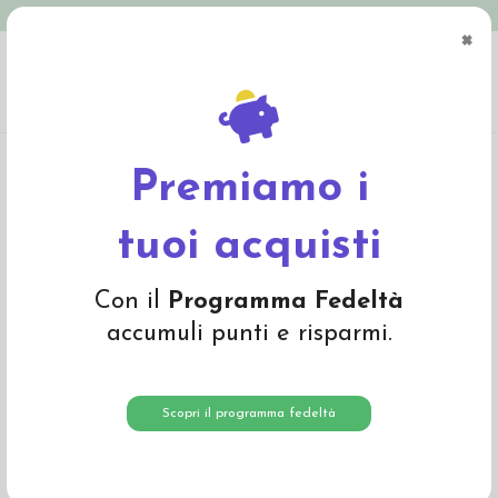
Spedizione in Italia gratuita oltre € 79
×
0
Home
Abbigliamento
Bambino
T-Shirts e Magliette
T-Shirt baby in
cotone bio "Avventura" - col. sabbia
Premiamo i
-20%
tuoi acquisti
Con il
Programma Fedeltà
accumuli punti e risparmi.
Scopri il programma fedeltà