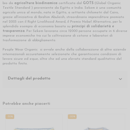
bio da
agricoltura biodinamica
certificata dal
GOTS
(Global Organic
Textile Standard ) proveniente da Egitto e India. Sekem è una comunità
agricola unica al mondo, nata in Egitto, a settanta chilometri dal Cairo,
grazie all’iniziativa di Ibrahim Abuleish, straordinario imprenditore premiato
nel 2003 con il Right Livelihood Award, il Premio Nobel Alternativo, per lo
splendido esempio di economia basata su
principi di solidarietà e
trasparenza
. Per Sekem lavorano circa 12000 persone occupate in 6 diverse
imprese economiche tra cui la coltivazione di cotone e laboratori di
trasformazione di abbigliamento.
People Wear Organic si avvale anche della collaborazione di altre aziende
internazionali accuratamente selezionate che garantiscono condizioni di
lavoro sicure ed eque, oltre che ad una elevato standard qualitativo del
prodotto finito.
Dettagli del prodotto
Potrebbe anche piacerti
-30%
-20%