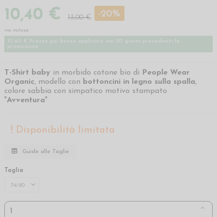
10,40 €
-20%
13,00 €
iva inclusa
10,40 € Prezzo più basso applicato nei 30 giorni precedenti la
promozione
T-Shirt baby
in morbido cotone bio di
People Wear
Organic
, modello con
bottoncini in legno sulla spalla
,
colore sabbia con simpatico motivo stampato
"
Avventura
"
Disponibilità limitata
Guide alle Taglie
Taglia