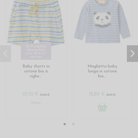
Prodotto
disponibile
con diverse
opzioni
Baby shorts in
Maglietta baby
cotone bio a
lunga in cotone
righe...
bio...
10,50 €
12,80 €
15,00 €
16,00 €
Entra