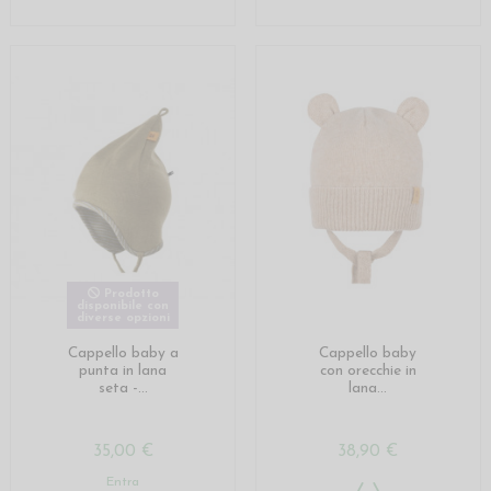
Prodotto
disponibile con
diverse opzioni
Cappello baby a
Cappello baby
punta in lana
con orecchie in
seta -...
lana...
35,00 €
38,90 €
Entra