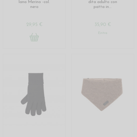
lana Merino -col.
dita adulto con
nero
patta in...
29,95 €
35,90 €
Entra