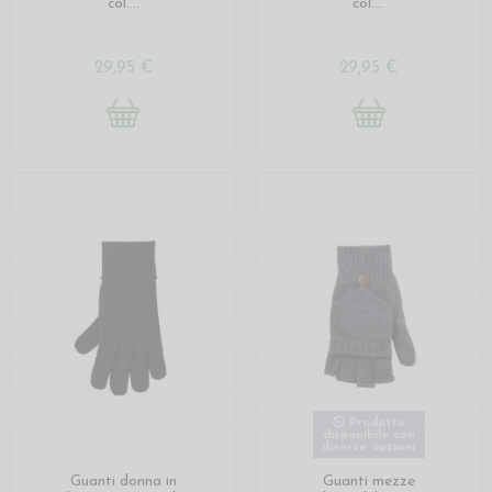
col....
col....
29,95 €
29,95 €
Prodotto
disponibile con
diverse opzioni
Guanti donna in
Guanti mezze