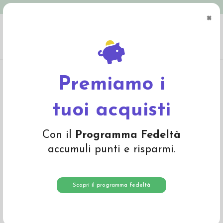
Spedizione in Italia gratuita oltre € 79
×
0
Home
Abbigliamento
Bambino
Pullover, cardigan, dolcevita
Pullover
bambino in lana Merino -col. curcuma
Premiamo i
-30%
tuoi acquisti
Con il
Programma Fedeltà
accumuli punti e risparmi.
Scopri il programma fedeltà