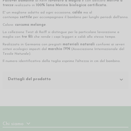
Pullover bambino
di Reiff
lavorato a maglia
e con delicato
motivo a
trecce
realizzato in
100% lana Merino biologica certificata.
E' un maglione adatto ad ogni occasione,
caldo
ma al
contempo
sottile
per accompagnare il bambino per lunghi periodi dell'anno.
Colore:
curcuma melange
.
La collezione Twist di Reiff si distingue per la particolare lavorazione a
maglia con
tre fili
che rende i capi leggeri e caldi allo stesso tempo.
Realizzato in Germania con pregiati
materiali naturali
conformi ai severi
criteri ecologici imposti dal
marchio
IVN
(Associazione Internazionale del
Tessile Naturale).
Il numero identificativo della taglia esprime l'altezza in cm del bambino.
Dettagli del prodotto
Chi siamo