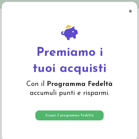
Spedizione in Italia gratuita oltre € 79
×
0
Home
Abbigliamento
Bambino
Pullover, cardigan, dolcevita
Dolcevita in
lana seta - col. lampone
Premiamo i
tuoi acquisti
Con il
Programma Fedeltà
accumuli punti e risparmi.
Scopri il programma fedeltà