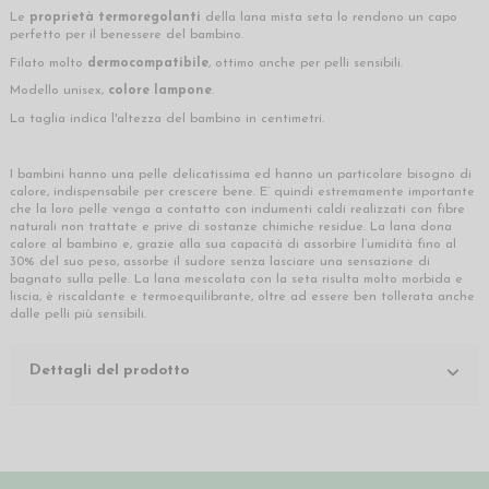
Le
proprietà termoregolanti
della lana mista seta lo rendono un capo
perfetto per il benessere del bambino.
Filato molto
dermocompatibile
, ottimo anche per pelli sensibili.
Modello unisex,
colore lampone
.
La taglia indica l'altezza del bambino in centimetri.
I bambini hanno una pelle delicatissima ed hanno un particolare bisogno di
calore, indispensabile per crescere bene. E’ quindi estremamente importante
che la loro pelle venga a contatto con indumenti caldi realizzati con fibre
naturali non trattate e prive di sostanze chimiche residue. La lana dona
calore al bambino e, grazie alla sua capacità di assorbire l’umidità fino al
30% del suo peso, assorbe il sudore senza lasciare una sensazione di
bagnato sulla pelle. La lana mescolata con la seta risulta molto morbida e
liscia, è riscaldante e termoequilibrante, oltre ad essere ben tollerata anche
dalle pelli più sensibili.
Dettagli del prodotto