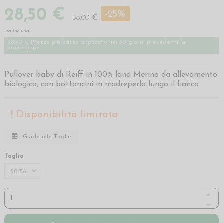
28,50 €
-25%
38,00 €
iva inclusa
28,50 € Prezzo più basso applicato nei 30 giorni precedenti la
promozione
Pullover baby di Reiff in 100% lana Merino da allevamento
biologico, con bottoncini in madreperla lungo il fianco
Disponibilità limitata
Guide alle Taglie
Taglia