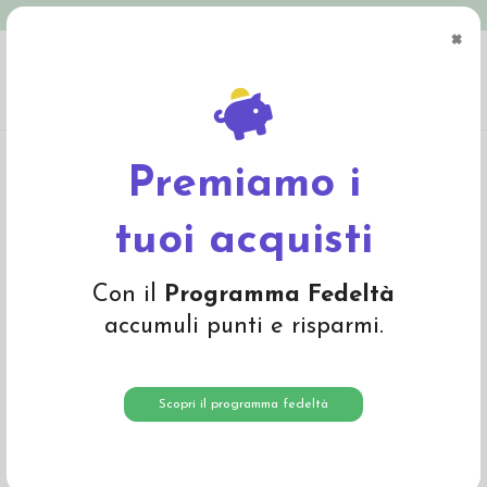
Spedizione in Italia gratuita oltre € 79
×
0
Home
Abbigliamento
Bambino
Pullover, cardigan, dolcevita
Pullover
baby in lana Merino - col. candy
Premiamo i
-25%
tuoi acquisti
Con il
Programma Fedeltà
accumuli punti e risparmi.
Scopri il programma fedeltà