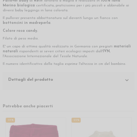
Pullover baby
di
Reiff
lavorato a maglia e realizzato in
100% lana
Merino
biologica
certificata, praticissimo per i più piccoli e abbinabile ai
diversi baby leggings in lana colorata.
Il pullover presenta abbottonatura sul davanti lungo un fianco con
bottoncini in madreperla
.
Colore rosa candy.
Filato di peso medio.
E' un capo di ottima qualità realizzato in Germania con pregiati
materiali
naturali
rispondenti ai severi criteri ecologici imposti dall'
IVN
,
l'Associazione Internazionale del Tessile Naturale.
Il numero identificativo della taglia esprime l'altezza in cm del bambino.
Dettagli del prodotto
Potrebbe anche piacerti
-25%
-25%