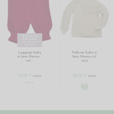
Prodotto
disponibile
con diverse
opzioni
Leggings baby
Pullover baby in
in lana Merino -
lana Merino col.
col....
ecrù
25,88 €
28,50 €
34,50 €
38,00 €
Entra