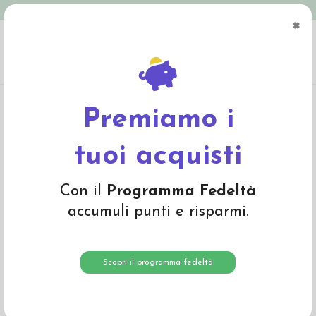
Spedizione in Italia gratuita oltre € 79
×
0
Home
Abbigliamento
Bambino
Pullover, cardigan, dolcevita
Pullover
baby in lana Merino col. ecrù
Premiamo i
-25%
tuoi acquisti
Con il
Programma Fedeltà
accumuli punti e risparmi.
Scopri il programma fedeltà