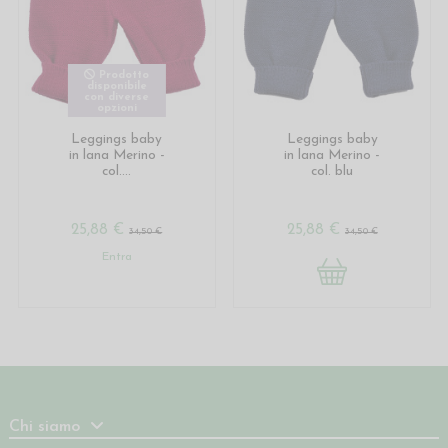
Prodotto
disponibile
con diverse
opzioni
Leggings baby
Leggings baby
in lana Merino -
in lana Merino -
col....
col. blu
25,88 €
25,88 €
34,50 €
34,50 €
Entra
Chi siamo