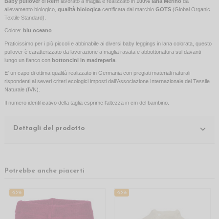
Baby pullover
di
Reiff
lavorato a maglia e realizzato in
100% lana Merino
da
allevamento biologico,
qualità biologica
certificata dal marchio
GOTS
(Global Organic
Textile Standard).
Colore:
blu ocean
o
.
Praticissimo per i più piccoli e abbinabile ai diversi baby leggings in lana colorata, questo
pullover è caratterizzato da lavorazione a maglia rasata e abbottonatura sul davanti
lungo un fianco con
bottoncini in madreperla
.
E' un capo di ottima qualità realizzato in Germania con pregiati materiali naturali
rispondenti ai severi criteri ecologici imposti dall'Associazione Internazionale del Tessile
Naturale (IVN).
Il numero identificativo della taglia esprime l'altezza in cm del bambino.
Dettagli del prodotto
Potrebbe anche piacerti
-25%
-25%