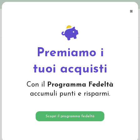
Spedizione in Italia gratuita oltre € 79
×
0
Home
Abbigliamento
Bambino
Pullover, cardigan, dolcevita
Pullover
baby in lana Merino - col. blu oceano
Premiamo i
-25%
tuoi acquisti
Con il
Programma Fedeltà
accumuli punti e risparmi.
Scopri il programma fedeltà