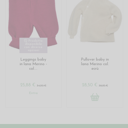
Prodotto
disponibile
con diverse
opzioni
Leggings baby
Pullover baby in
in lana Merino -
lana Merino col.
col....
ecrù
25,88 €
28,50 €
34,50 €
38,00 €
Entra