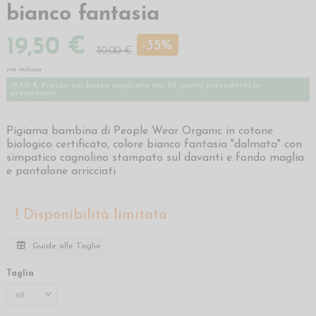
bianco fantasia
19,50 €
-35%
30,00 €
iva inclusa
19,50 € Prezzo più basso applicato nei 30 giorni precedenti la
promozione
Pigiama bambina di People Wear Organic in cotone
biologico certificato, colore bianco fantasia "dalmata" con
simpatico cagnolino stampato sul davanti e fondo maglia
e pantalone arricciati
Disponibilità limitata
Guide alle Taglie
Taglia