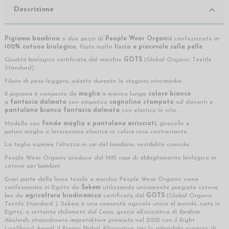
Descrizione
Pigiama bambina
a due pezzi di
People Wear Organic
confezionato in
100%
cotone biologico
, filato molto
liscio e piacevole sulla pelle
.
Qualità biologica certificata dal marchio
GOTS
(Global Organic Textile
Standard).
Filato di peso leggero, adatto durante le stagioni intermedie.
Il pigiama è composto da
maglia
a manica lunga
colore bianco
a
fantasia dalmata
con
simpatico
cagnolino stampato
sul davanti e
pantalone bianco fantasia dalmata
con elastico in vita.
Modello con
fondo maglia e pantalone arricciati,
girocollo e
polsini maglia a lavorazione elastica in colore rosa contrastante.
La taglia esprime l'altezza in cm del bambino, vestibilità comoda.
People Wear Organic produce dal 1993 capi di abbigliamento biologico in
cotone per bambini.
Gran parte della linea tessile a marchio People Wear Organic viene
confezionata in Egitto da
Sekem
utilizzando unicamente pregiato cotone
bio da
agricoltura biodinamica
certificata dal
GOTS
(Global Organic
Textile Standard ). Sekem è una comunità agricola unica al mondo, nata in
Egitto, a settanta chilometri dal Cairo, grazie all’iniziativa di Ibrahim
Abuleish, straordinario imprenditore premiato nel 2003 con il Right
Livelihood Award, il Premio Nobel Alternativo, per lo splendido esempio di