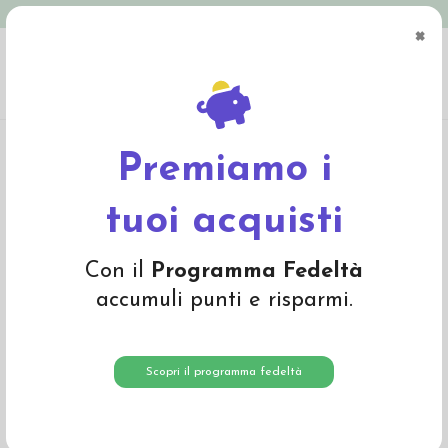
Spedizione in Italia gratuita oltre € 79
×
0
Home
Abbigliamento
Bambino
Pigiami
Pigiama in cotone biologico
"Sprenkel" - col. bianco fantasia
Premiamo i
-35%
tuoi acquisti
Con il
Programma Fedeltà
accumuli punti e risparmi.
Scopri il programma fedeltà