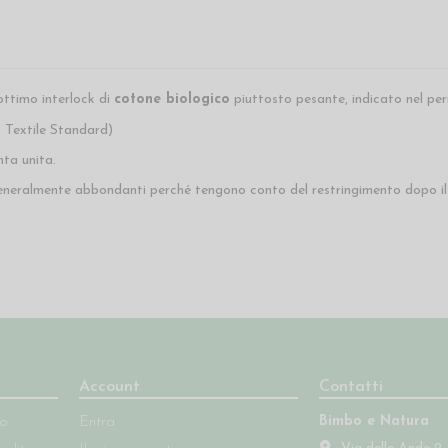
ottimo interlock di
cotone biologico
piuttosto pesante, indicato nel per
 Textile Standard)
nta unita.
o generalmente abbondanti perché tengono conto del restringimento dopo il
Account
Contatti
Bimbo e Natura
so
Entra