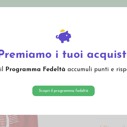
nolini Eco
Mamma e Bebè
Bio Cosmesi
Gi
Offerte
Brand
logico -col. righe rosso
Premiamo i tuoi acquist
Pigiama
il
Programma Fedeltà
accumuli punti e risp
col. rig
37,00 
Scopri il programma fedeltà
Pigiama bambin
rosso