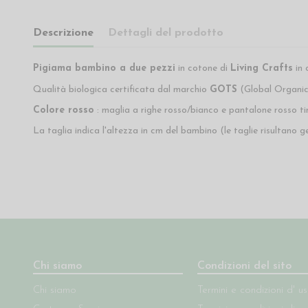
Descrizione
Dettagli del prodotto
Pigiama bambino a due pezzi
in cotone di
Living Crafts
in 
Qualità biologica certificata dal marchio
GOTS
(Global Organic
Colore rosso
: maglia a righe rosso/bianco e pantalone rosso ti
La taglia indica l'altezza in cm del bambino (le taglie risultan
Chi siamo
Condizioni del sito
Chi siamo
Termini e condizioni d' u