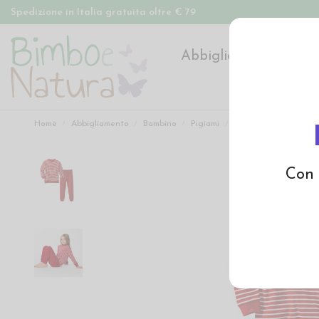
Spedizione in Italia gratuita oltre € 79
Abbigliamento
Pan
Home
Abbigliamento
Bambino
Pigiami
Pigiama in cotone bio
Con 