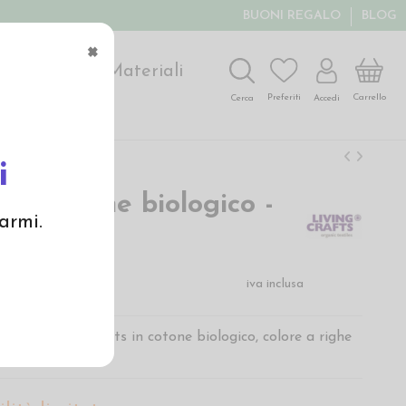
BUONI REGALO
BLOG
×
ochi
Arte
Materiali
Carrello
Preferiti
Accedi
Cerca
i
 in cotone biologico -
armi.
he rosso
€
iva inclusa
o di Living Crafts in cotone biologico, colore a righe