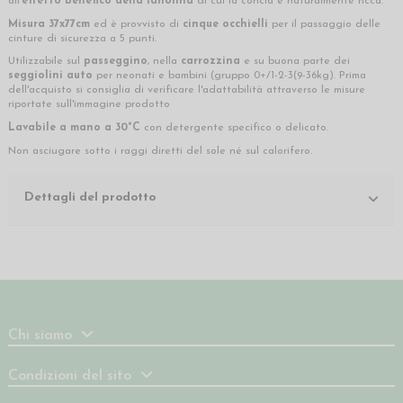
all'
effetto benefico della lanolina
di cui la concia è naturalmente ricca.
Misura 37x77cm
ed è provvisto di
cinque occhielli
per il passaggio delle
cinture di sicurezza a 5 punti.
Utilizzabile sul
passeggino
, nella
carrozzina
e su buona parte dei
seggiolini auto
per neonati e bambini (gruppo
0+/1-2-3(9-36kg
). Prima
dell'acquisto si consiglia di verificare l'adattabilità attraverso le misure
riportate sull'immagine prodotto
Lavabile a mano a 30°C
con detergente specifico o delicato.
Non asciugare sotto i raggi diretti del sole né sul calorifero.
Dettagli del prodotto
Chi siamo
Condizioni del sito