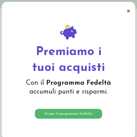
Spedizione in Italia gratuita oltre € 79
×
0
Home
Mamma e Bambino
Pelli di pecora
Pelle di pecora per passeggino
Premiamo i
tuoi acquisti
Con il
Programma Fedeltà
accumuli punti e risparmi.
Scopri il programma fedeltà