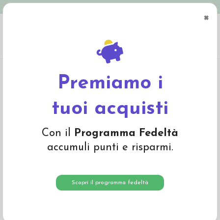
Spedizione in Italia gratuita oltre € 79
×
0
Home
Linea Colori
Pastelli a cera, matite e accessori
Pastelli a cera
Stockmar - 8 colori
Premiamo i
tuoi acquisti
Con il
Programma Fedeltà
accumuli punti e risparmi.
Scopri il programma fedeltà