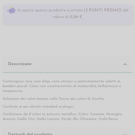
Acquista questo prodotto e ottieni
13 PUNTI PREMIO
del
valore di
0,26 €
Descrizione
Contengono vera cera d'api, sono atossici e particolarmente adatti ai
bambini piccoli. Colori con caratteristiche di traslucidità, brillantezza e
trasparenza.
Selezione dei colori basata sulla Teoria dei colori di Goethe.
Conformi ai più elevati standard ecologici.
Confezione da 8 colori in astuccio metallico. Colori: Carminio, Vermiglio,
Arancio, Giallo Oro, Giallo Limone, Verde, Blu Oltremare, Viola Rosso.
Dettagli del prodotto