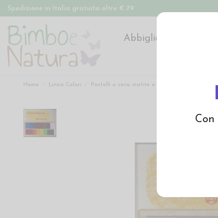
Spedizione in Italia gratuita oltre € 79
Abbigliamento
Pan
Home
Linea Colori
Pastelli a cera, matite e accessori
Mattoncin
Con 