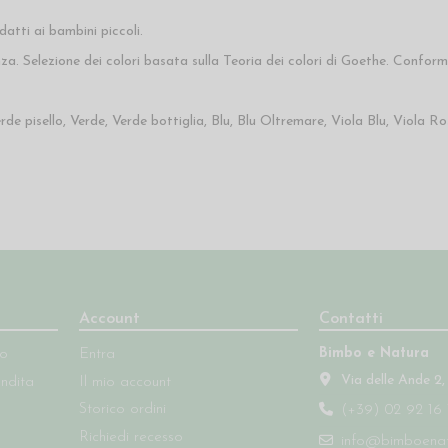
atti ai bambini piccoli.
nza. Selezione dei colori basata sulla Teoria dei colori di Goethe. Conformi
erde pisello, Verde, Verde bottiglia, Blu, Blu Oltremare, Viola Blu, Viola
Account
Contatti
Bimbo e Natura
so
Entra
Via delle Ande 2,
endita
Il mio account
Storico ordini
(+39) 02 92 16 
Richiedi recesso
info@bimboenatu