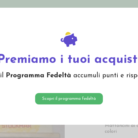
nolini Eco
Mamma e Bebè
Bio Cosmesi
Gi
Offerte
Brand
i di cera Stockmar da 16 colori in cassetta di legno
Premiamo i tuoi acquist
Mattonc
il
Programma Fedeltà
accumuli punti e risp
da 16 co
legno
Scopri il programma fedeltà
41,80 
Mattoncini di 
colori