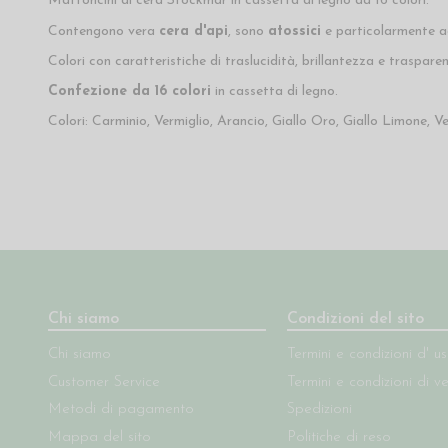
Mattoncini di cera Stockmar in cassetta di legno da 16 colori.
Contengono vera
cera d'api
, sono
atossici
e particolarmente ad
Colori con caratteristiche di traslucidità, brillantezza e traspare
Confezione da 16 colori
in cassetta di legno.
Colori: Carminio, Vermiglio, Arancio, Giallo Oro, Giallo Limone, V
Chi siamo
Condizioni del sito
Chi siamo
Termini e condizioni d' u
Customer Service
Termini e condizioni di v
Metodi di pagamento
Spedizioni
Mappa del sito
Politiche di reso