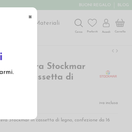
BUONI REGALO
BLOG
×
ochi
Arte
Materiali
Carrello
Preferiti
Accedi
Cerca
i
ini di cera Stockmar
armi.
lori in cassetta di
€
iva inclusa
cera Stockmar in cassetta di legno, confezione da 16