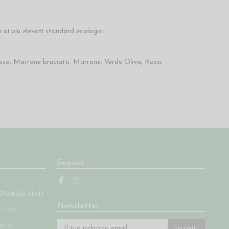
 ai più elevati standard ecologici.
 Rosso, Marrone bruciato, Marrone, Verde Oliva, Rosa.
Seguici
 Pioltello (MI)
Newsletter
14 68
ra.it
Iscriviti