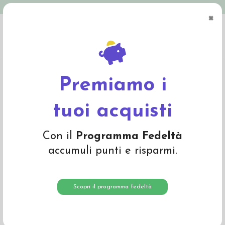
Spedizione in Italia gratuita oltre € 79
×
0
Home
Linea Colori
Pastelli a cera, matite e accessori
Matitoni Waldorf
Selection - 12 colori
Premiamo i
tuoi acquisti
Con il
Programma Fedeltà
accumuli punti e risparmi.
Scopri il programma fedeltà