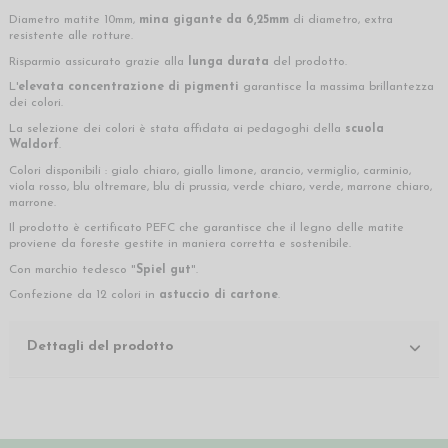
Diametro matite 10mm,
mina gigante da 6,25mm
di diametro, extra
resistente alle rotture.
Risparmio assicurato grazie alla
lunga durata
del prodotto.
L'
elevata concentrazione di pigmenti
garantisce la massima brillantezza
dei colori.
La selezione dei colori è stata affidata ai pedagoghi della
scuola
Waldorf
.
Colori disponibili : gialo chiaro, giallo limone, arancio, vermiglio, carminio,
viola rosso, blu oltremare, blu di prussia, verde chiaro, verde, marrone chiaro,
marrone.
Il prodotto è certificato PEFC che garantisce che il legno delle matite
proviene da foreste gestite in maniera corretta e sostenibile.
Con marchio tedesco "
Spiel gut
".
Confezione da 12 colori in
astuccio di cartone
.
Dettagli del prodotto