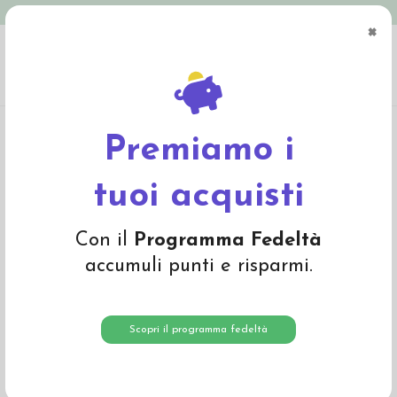
Spedizione in Italia gratuita oltre € 79
×
0
Home
Abbigliamento
Bambino
Pantaloni e Salopette
Pantalone jogger in
cotone biologico - col. petrolio
Premiamo i
-20%
tuoi acquisti
Con il
Programma Fedeltà
accumuli punti e risparmi.
Scopri il programma fedeltà