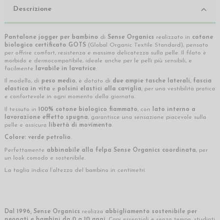
Descrizione
Pantalone jogger per bambino
di
Sense Organics
realizzato in
cotone
biologico certificato GOTS
(Global Organic Textile Standard), pensato
per offrire comfort, resistenza e massima delicatezza sulla pelle. Il filato è
morbido e dermocompatibile, ideale anche per le pelli più sensibili, e
facilmente
lavabile in lavatrice
.
Il modello, di
peso medio
, è dotato di
due ampie tasche laterali
,
fascia
elastica in vita
e
polsini elastici alla caviglia
, per una vestibilità pratica
e confortevole in ogni momento della giornata.
Il tessuto in
100% cotone biologico fiammato
, con
lato interno a
lavorazione effetto spugna
, garantisce una sensazione piacevole sulla
pelle e assicura
libertà di movimento
.
Colore:
verde petrolio
.
Perfettamente
abbinabile alla felpa Sense Organics coordinata
, per
un look comodo e sostenibile.
La taglia indica l’altezza del bambino in centimetri.
Dal 1996, Sense Organics
realizza
abbigliamento sostenibile per
neonati e bambini da 0 a 10 anni
. Capi essenziali e senza tempo, studiati