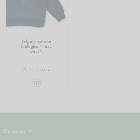
Felpa in cotone
biologico "Hazy
Days"...
22,64 €
28,30 €
Chi siamo