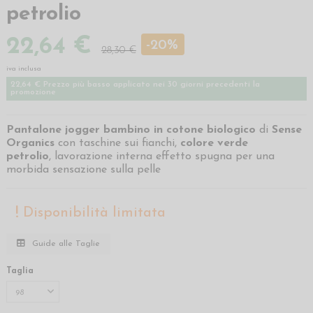
petrolio
22,64 €
-20%
28,30 €
iva inclusa
22,64 € Prezzo più basso applicato nei 30 giorni precedenti la
promozione
Pantalone jogger bambino in cotone biologico
di
Sense
Organics
con taschine sui fianchi,
colore verde
petrolio
, lavorazione interna effetto spugna per una
morbida sensazione sulla pelle
Disponibilità limitata
Guide alle Taglie
Taglia