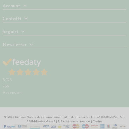
Account
Contatti
Seguici
Newsletter
5,0
/5
739
Recensioni
© 2026 Bimbo e Natura di Barbara Pappi | Tutti i diritti riservati | P. IVA 04646970964 | C.F.
PPPBBR69H50F205F | R.E.A. Milano N. 1763707 |
Credits