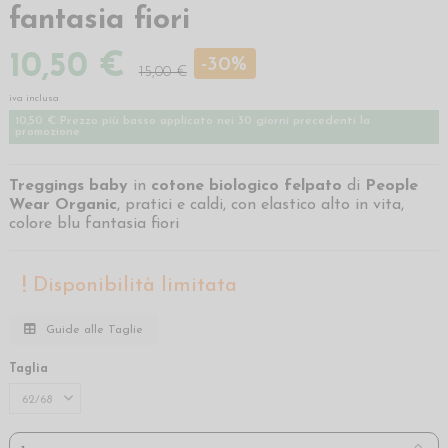
fantasia fiori
10,50 €
-30%
15,00 €
iva inclusa
10,50 € Prezzo più basso applicato nei 30 giorni precedenti la
promozione
Treggings baby
in
cotone biologico felpato
di
People
Wear Organic
, pratici e caldi, con elastico alto in vita,
colore blu fantasia fiori
Disponibilità limitata
Guide alle Taglie
Taglia