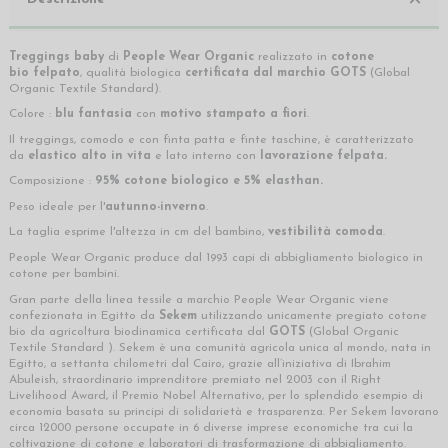
Treggings baby
di
People Wear Organic
realizzato in
cotone
bio
felpato
, qualità biologica
certificata dal marchio
GOTS
(Global
Organic Textile Standard).
Colore :
blu fantasia
con
motivo stampato a fiori
.
Il treggings, comodo e con finta patta e finte taschine, è caratterizzato
da
elastico alto in vita
e
lato
interno con
lavorazione felpata.
Composizione :
95% cotone biologico e 5% elasthan.
Peso ideale
per l'
autunno-inverno
.
La taglia esprime l'altezza in cm del bambino,
vestibilità comoda
.
People Wear Organic produce dal 1993 capi di abbigliamento biologico in
cotone per bambini.
Gran parte della linea tessile a marchio People Wear Organic viene
confezionata in Egitto da
Sekem
utilizzando unicamente pregiato cotone
bio da agricoltura biodinamica certificata dal
GOTS
(Global Organic
Textile Standard ). Sekem è una comunità agricola unica al mondo, nata in
Egitto, a settanta chilometri dal Cairo, grazie all’iniziativa di Ibrahim
Abuleish, straordinario imprenditore premiato nel 2003 con il Right
Livelihood Award, il Premio Nobel Alternativo, per lo splendido esempio di
economia basata su principi di solidarietà e trasparenza. Per Sekem lavorano
circa 12000 persone occupate in 6 diverse imprese economiche tra cui la
coltivazione di cotone e laboratori di trasformazione di abbigliamento.