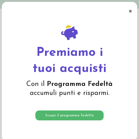
Spedizione in Italia gratuita oltre € 79
×
0
Home
Abbigliamento
Bambino
Pantaloni e Salopette
Treggings baby in
cotone bio felpato - col. blu fantasia fiori
Premiamo i
-30%
tuoi acquisti
Con il
Programma Fedeltà
accumuli punti e risparmi.
Scopri il programma fedeltà