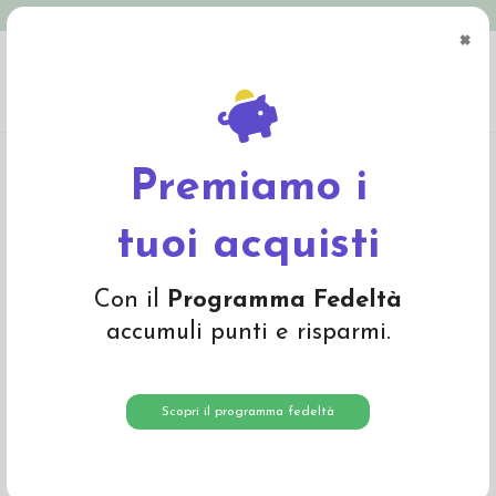
Spedizione in Italia gratuita oltre € 79
×
0
Home
Pannolini Eco
Pannolini ecologici usa e getta
Pannolini Bambo
Nature Taglia 6 (16+ kg)
Premiamo i
tuoi acquisti
Con il
Programma Fedeltà
accumuli punti e risparmi.
Scopri il programma fedeltà