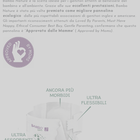
Bambo Nature è la scelta ideale per i genitori attenti al benessere del
bambino e all’ambiente. Grazie alle sue
eccellenti prestazioni
, Bambo
Nature è stato più volte
premiato come migliore pannolino
ecologico
dalle più rispettabili associazioni di genitori inglesi e americane.
Gli importanti riconoscimenti ottenuti da
Loved By Parents
,
Must Have
Nappy
,
Ethical Consumer Best Buy
,
Gentle Parenting
, confermano che questo
pannolino è “
Approvato dalle Mamme
” (
Approved by Moms)
.