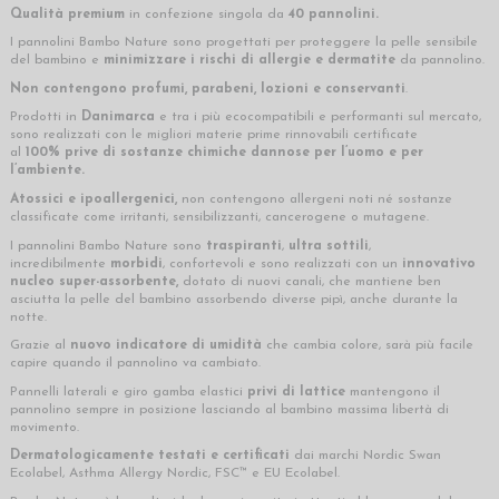
Qualità premium
in confezione singola da
40
pannolini.
I pannolini Bambo Nature sono progettati per proteggere la pelle sensibile
del bambino e
minimizzare i rischi di allergie e dermatite
da pannolino.
Non contengono profumi, parabeni, lozioni e conservanti
.
Prodotti in
Danimarca
e tra i più ecocompatibili e performanti sul mercato,
sono realizzati con le migliori materie prime rinnovabili certificate
al
100%
prive di sostanze chimiche dannose per l’uomo e per
l’ambiente.
Atossici e ipoallergenici,
non contengono allergeni noti né sostanze
classificate come irritanti, sensibilizzanti, cancerogene o mutagene.
I pannolini Bambo Nature sono
traspiranti
,
ultra sottili
,
incredibilmente
morbidi
, confortevoli e sono realizzati con un
innovativo
nucleo super-assorbente,
dotato di nuovi canali, che mantiene ben
asciutta la pelle del bambino assorbendo diverse pipì, anche durante la
notte.
Grazie al
nuovo indicatore di umidità
che cambia colore, sarà più facile
capire quando il pannolino va cambiato.
Pannelli laterali e giro gamba elastici
privi di lattice
mantengono il
pannolino sempre in posizione lasciando al bambino massima libertà di
movimento.
Dermatologicamente testati e certificati
dai marchi Nordic Swan
Ecolabel, Asthma Allergy Nordic, FSC™ e EU Ecolabel.