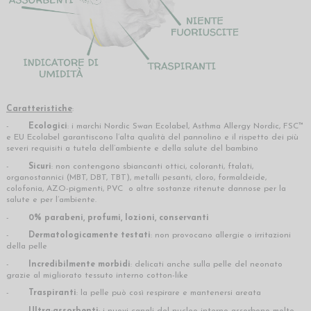
Caratteristiche
:
-
Ecologici
:
i marchi Nordic Swan Ecolabel, Asthma Allergy Nordic, FSC™
e EU Ecolabel garantiscono l’alta qualità del pannolino e il rispetto dei più
severi requisiti a tutela dell’ambiente e della salute del bambino
-
Sicuri
: non contengono sbiancanti ottici, coloranti, ftalati,
organostannici (MBT, DBT, TBT), metalli pesanti, cloro, formaldeide,
colofonia, AZO-pigmenti, PVC o altre sostanze ritenute dannose per la
salute e per l’ambiente.
-
0% parabeni, profumi, lozioni, conservanti
-
Dermatologicamente testati
: non provocano allergie o irritazioni
della pelle
-
Incredibilmente morbidi
: delicati anche sulla pelle del neonato
grazie al migliorato tessuto interno cotton-like
-
Traspiranti
: la pelle può così respirare e mantenersi areata
-
Ultra-assorbenti
: i nuovi canali del nucleo interno assorbono molto