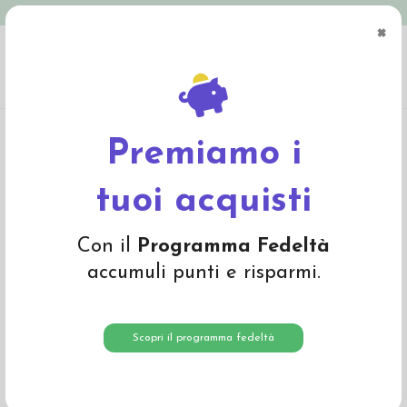
Spedizione in Italia gratuita oltre € 79
×
0
Home
Pannolini Eco
Pannolini lavabili
Mutandine copripannolino
Mutandina copripannolino in lana doppia
Premiamo i
tuoi acquisti
Con il
Programma Fedeltà
accumuli punti e risparmi.
Scopri il programma fedeltà