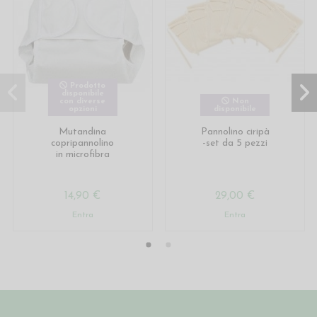
Prodotto
disponibile
con diverse
Non
opzioni
disponibile
Mutandina
Pannolino ciripà
copripannolino
-set da 5 pezzi
in microfibra
14,90 €
29,00 €
Entra
Entra